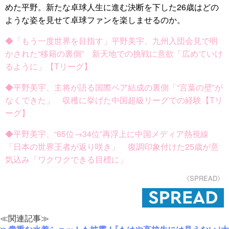
めた平野。新たな卓球人生に進む決断を下した26歳はどの
ような姿を見せて卓球ファンを楽しませるのか。
◆「もう一度世界を目指す」平野美宇、九州入団会見で明
かされた“移籍の裏側” 新天地での挑戦に意欲「広めていけ
るように」【Tリーグ】
◆平野美宇、主将が語る国際ペア結成の裏側「“言葉の壁”が
なくできた」 収穫に挙げた中国超級リーグでの経験【Tリ
ーグ】
◆平野美宇、“65位→34位”再浮上に中国メディア熱視線
「日本の世界王者が返り咲き」 復調印象付けた25歳が意
気込み「ワクワクできる目標に」
《SPREAD》
≪関連記事≫