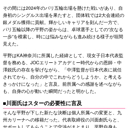
その間には2024年のパリ五輪出場を懸けた戦いがあり、自
身初のシングルス出場を果たすと、団体戦では2大会連続の
銀メダル獲得に貢献。輝かしいキャリアを刻んだ一方で、
パリ五輪以降の平野の姿からは、卓球選手としての“次なる
一歩”を模索し、時には悩みながらも進み続ける様子が垣間
見えた。
平野はKA神奈川に所属した経緯として、現女子日本代表監
督を務める、JOCエリートアカデミー時代からの恩師・中
澤鋭氏の存在を挙げながら、「中澤監督が日本代表に就任
されてから、自分の中でこれからどうしようか、と考える
きっかけになった」と言及。前所属への感謝を述べながら
も、自身の心が動いた瞬間だったと明かした。
■川面氏はスターの必要性に言及
そんな平野が下した新たな決断は個人所属への変更と、九
州カリーナへの移籍だった。代表取締役の川面創氏らと、
サポートしてもらうことで交渉がまとまり、平野自身も