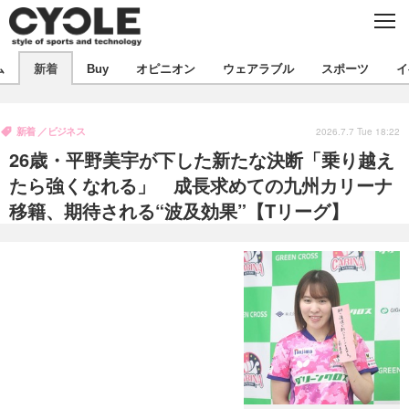
C
L
O
S
新着
E
ム
新着
Buy
オピニオン
ウェアラブル
スポーツ
イ
ビジネス
技術
オピニオン
製品/用品
衣類
新着
ビジネス
コラム
インプレ
2026.7.7 Tue 18:22
デバイス
26歳・平野美宇が下した新たな決断「乗り越え
飲食
バックナンバー
ボイス
ビジネス
国内
スポーツ
たら強くなれる」 成長求めての九州カリーナ
移籍、期待される“波及効果”【Tリーグ】
海外
短信
まとめ
イベント
選手
写真
試乗会
スポーツ
エンタメ
動画
ツアー
文化
芸能
出版／映画
ライフ
話題
ファッション
社会
政治
デザイン
写真
ハウツー
動画