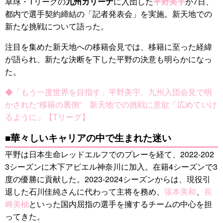
卓球・Tリーグの
九州カリーナ
に入団した
平野美宇
が7日、
都内で選手契約締結の「記者発表会」を実施。新天地での
新たな挑戦について語った。
注目を集めた新天地への移籍会見では、移籍に至った経緯
が語られ、新たな決断を下した平野の決意も明らかになっ
た。
◆「もう一度世界を目指す」平野美宇、九州入団会見で明
かされた“移籍の裏側” 新天地での挑戦に意欲「広めていけ
るように」【Tリーグ】
■華々しいキャリアの中で生まれた迷い
平野は日本生命レッドエルフでのプレーを経て、2022-202
3シーズンに木下アビエル神奈川に加入。在籍4シーズンで3
度の優勝に貢献した。2023-2024シーズンからは、現役引
退した石川佳純さんに代わって主将を務め、
張本美和
、
長
﨑美柚
といった国内屈指の選手を擁するチームの中心を担
ってきた。