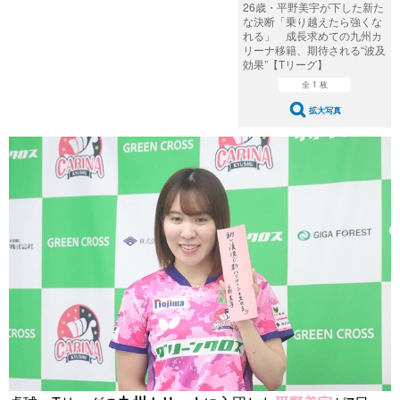
26歳・平野美宇が下した新た
な決断「乗り越えたら強くな
れる」 成長求めての九州カ
リーナ移籍、期待される“波及
効果”【Tリーグ】
全 1 枚
拡大写真