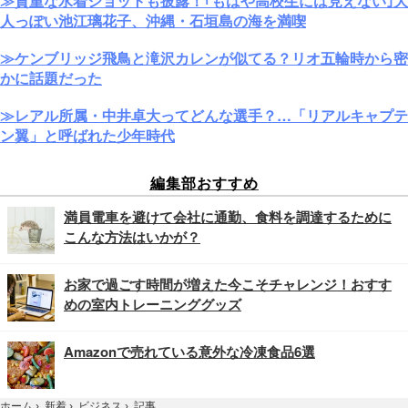
≫貴重な水着ショットも披露！｢もはや高校生には見えない｣大
人っぽい池江璃花子、沖縄・石垣島の海を満喫
≫ケンブリッジ飛鳥と滝沢カレンが似てる？リオ五輪時から密
かに話題だった
≫レアル所属・中井卓大ってどんな選手？…「リアルキャプテ
ン翼」と呼ばれた少年時代
編集部おすすめ
満員電車を避けて会社に通勤、食料を調達するために
こんな方法はいかが？
お家で過ごす時間が増えた今こそチャレンジ！おすす
めの室内トレーニンググッズ
Amazonで売れている意外な冷凍食品6選
記事
ホーム
›
新着
›
ビジネス
›