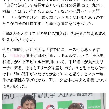
「自分で決断して成長するという自分の課題には、九州へ
移籍したほうが向き合えるんじゃないかと思った」と語
り、「不安ですけど、乗り越えたら強くなれると思うので
そこが自分の目標です」と新たな道に意欲を示した。
五輪2大会メダリストの平野の加入は、九州側に与える波及
効果も小さくない。
会見に同席した川面氏は「すでにニュース性もあります
し、
早田ひな
選手が日本生命レッドエルフにいて、張本美
和選手が木下アビエル神奈川にいて、平野選手が九州カリ
ーナに来る。まずはTリーグを盛り上げようと思ったらそれ
ぞれに強い選手がいたほうが必ずいいと思う」とスター選
手の必要性を挙げながら、Tリーグ全体に与える影響につい
ても力説した。