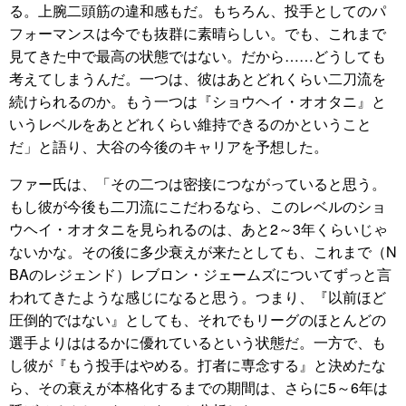
る。上腕二頭筋の違和感もだ。もちろん、投手としてのパ
フォーマンスは今でも抜群に素晴らしい。でも、これまで
見てきた中で最高の状態ではない。だから……どうしても
考えてしまうんだ。一つは、彼はあとどれくらい二刀流を
続けられるのか。もう一つは『ショウヘイ・オオタニ』と
いうレベルをあとどれくらい維持できるのかということ
だ」と語り、大谷の今後のキャリアを予想した。
ファー氏は、「その二つは密接につながっていると思う。
もし彼が今後も二刀流にこだわるなら、このレベルのショ
ウヘイ・オオタニを見られるのは、あと2～3年くらいじゃ
ないかな。その後に多少衰えが来たとしても、これまで（N
BAのレジェンド）レブロン・ジェームズについてずっと言
われてきたような感じになると思う。つまり、『以前ほど
圧倒的ではない』としても、それでもリーグのほとんどの
選手よりははるかに優れているという状態だ。一方で、も
し彼が『もう投手はやめる。打者に専念する』と決めたな
ら、その衰えが本格化するまでの期間は、さらに5～6年は