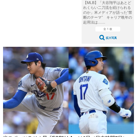
【MLB】「大谷翔平はあとど
れくらい二刀流を続けられる
のか」米メディアが語った“禁
断のテーマ” キャリア晩年の
起用法は……
全 1 枚
拡大写真