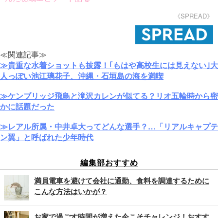
《SPREAD》
≪関連記事≫
≫貴重な水着ショットも披露！｢もはや高校生には見えない｣大
人っぽい池江璃花子、沖縄・石垣島の海を満喫
≫ケンブリッジ飛鳥と滝沢カレンが似てる？リオ五輪時から密
かに話題だった
≫レアル所属・中井卓大ってどんな選手？…「リアルキャプテ
ン翼」と呼ばれた少年時代
編集部おすすめ
満員電車を避けて会社に通勤、食料を調達するために
こんな方法はいかが？
お家で過ごす時間が増えた今こそチャレンジ！おすす