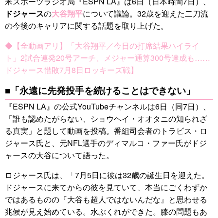
米スポーツラジオ局『ESPN LA』は6日（日本時間7日）、
ドジャース
の
大谷翔平
について議論。32歳を迎えた二刀流
の今後のキャリアに関する話題を取り上げた。
◆【全動画アリ】「大谷翔平／今日の打席結果ハイライ
ト」2試合連発20号アーチ、メジャー通算300号達成も……
ドジャース惜敗7月8日ロッキーズ戦】
■「永遠に先発投手を続けることはできない」
『ESPN LA』の公式YouTubeチャンネルは6日（同7日）、
「誰も認めたがらない、ショウヘイ・オオタニの知られざ
る真実」と題して動画を投稿。番組司会者のトラビス・ロ
ジャース氏と、元NFL選手のディマルコ・ファー氏がドジ
ャースの大谷について語った。
ロジャース氏は、「7月5日に彼は32歳の誕生日を迎えた。
ドジャースに来てからの彼を見ていて、本当にごくわずか
ではあるものの『大谷も超人ではないんだな』と思わせる
兆候が見え始めている。水ぶくれができた。膝の問題もあ