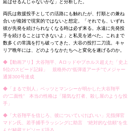
延ばせるんじゃないかな」と分析した。
両氏は救援投手としての活路にも触れたが、打順との兼ね
合いが複雑で現実的ではないと想定。「それでも、いずれ
彼が先発を続けられなくなる時は必ず来る。永遠に先発投
手を続けることはできないよ」と私見を述べた。これまで
数多くの常識を打ち破ってきた、大谷の投打二刀流。キャ
リア晩年には、どのようなかたちへと変化を遂げるのか。
◆【動画アリ】大谷翔平、Aロッドやプホルス超えた「史上
5位のスピード記録」 規格外の“低弾道アーチ”でメジャー
通算300号達成
◆「まるで別人」ベッツとマンシーが明かした大谷翔平
の“二面性” 本当の性格は「陽気な打者、殺し屋のような投
手」
◆「大谷翔平を信じろ、彼についていけばいい」元指揮官
マドン氏、若手捕手ラッシングに助言 “絶対的な信頼”を生
んだ秘蔵エピソード語る