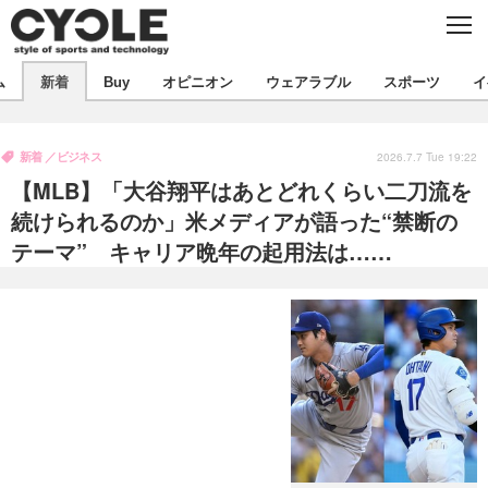
C
L
O
S
新着
E
ム
新着
Buy
オピニオン
ウェアラブル
スポーツ
イ
ビジネス
技術
オピニオン
製品/用品
衣類
新着
ビジネス
コラム
インプレ
2026.7.7 Tue 19:22
デバイス
【MLB】「大谷翔平はあとどれくらい二刀流を
飲食
バックナンバー
ボイス
ビジネス
国内
スポーツ
続けられるのか」米メディアが語った“禁断の
テーマ” キャリア晩年の起用法は……
海外
短信
まとめ
イベント
選手
写真
試乗会
スポーツ
エンタメ
動画
ツアー
文化
芸能
出版／映画
ライフ
話題
ファッション
社会
政治
デザイン
写真
ハウツー
動画