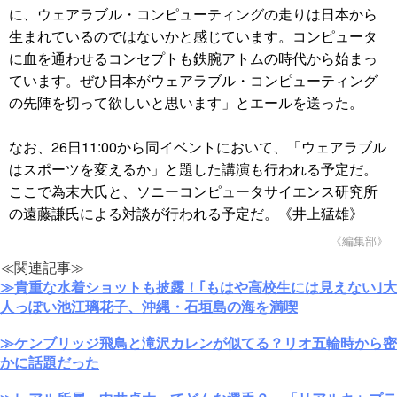
に、ウェアラブル・コンピューティングの走りは日本から
生まれているのではないかと感じています。コンピュータ
に血を通わせるコンセプトも鉄腕アトムの時代から始まっ
ています。ぜひ日本がウェアラブル・コンピューティング
の先陣を切って欲しいと思います」とエールを送った。
なお、26日11:00から同イベントにおいて、「ウェアラブル
はスポーツを変えるか」と題した講演も行われる予定だ。
ここで為末大氏と、ソニーコンピュータサイエンス研究所
の遠藤謙氏による対談が行われる予定だ。《井上猛雄》
《編集部》
≪関連記事≫
≫貴重な水着ショットも披露！｢もはや高校生には見えない｣大
人っぽい池江璃花子、沖縄・石垣島の海を満喫
≫ケンブリッジ飛鳥と滝沢カレンが似てる？リオ五輪時から密
かに話題だった