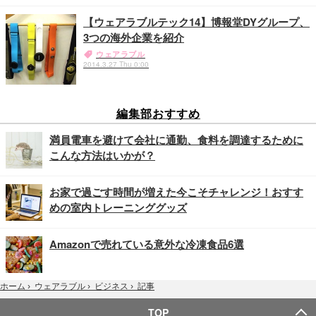
【ウェアラブルテック14】博報堂DYグループ、
3つの海外企業を紹介
ウェアラブル
2014.3.27 Thu 0:00
編集部おすすめ
満員電車を避けて会社に通勤、食料を調達するために
こんな方法はいかが？
お家で過ごす時間が増えた今こそチャレンジ！おすす
めの室内トレーニンググッズ
Amazonで売れている意外な冷凍食品6選
記事
ホーム
›
ウェアラブル
›
ビジネス
›
TOP