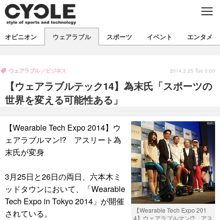
C
L
O
S
新着
E
オピニオン
ウェアラブル
スポーツ
イベント
エンタメ
ビジネス
技術
オピニオン
製品/用品
衣類
ウェアラブル
ビジネス
コラム
インプレ
2014.3.25 Tue 0:00
デバイス
【ウェアラブルテック14】為末氏「スポーツの
飲食
バックナンバー
ボイス
ビジネス
国内
スポーツ
世界を変える可能性ある」
海外
短信
まとめ
イベント
【Wearable Tech Expo 2014】ウ
選手
写真
試乗会
スポーツ
エンタメ
ェアラブルマン!? アスリート為
末氏が変身
動画
ツアー
文化
芸能
出版／映画
ライフ
話題
ファッション
社会
政治
3月25日と26日の両日、六本木ミ
ッドタウンにおいて、「Wearable
デザイン
写真
ハウツー
Tech Expo in Tokyo 2014」が開催
【Wearable Tech Expo 201
されている。
動画
4】ウェアラブルマン!? アス