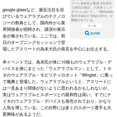
リート為末氏が変身 3月25日
と26日の両日、六本木ミッド
google glassなど、最近注目を浴
タウンにおいて、「Wearable
びているウェアラブルのテクノロ
Tech Expo in Tokyo 2014」が
開催されている。
ジーの祭典として、国内外から業
全 1 枚
界関係者が招聘され、講演や展示
拡大写真
会が催されている。ここでは、初
日のオープニングセッションで登
場したアスリートの為末大氏の発言を中心にお伝えする。
本イベントでは、為末氏が体に10個ものウェアラブル・デ
バイスを身にまとった「ウェアラブルマン」として、トヨ
タのウェアラブル・モビリティロボット「Winglet」に乗っ
て颯爽と登場した。ウェアラブルというと、アスリートに
は一見あまり関係がないように思われるかもしれないが、
実はウェアラブルとスポーツとの親和性は高い。すでにナ
イキのウェアラブル・デバイスも発売されており、かなり
人気を博している。この分野には多くのスポーツ選手も大
変興味があるようだ。