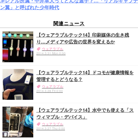
≫レアル所属・中井卓大ってどんな選手？…「リアルキャプテ
ン翼」と呼ばれた少年時代
関連ニュース
【ウェアラブルテック14】印刷媒体の生き残
り…メディアや広告の世界を変えるか
ウェアラブル
2014.3.31 Mon 0:00
【ウェアラブルテック14】ドコモが健康情報を
管理するとどうなる？
ウェアラブル
2014.3.28 Fri 0:00
【ウェアラブルテック14】水中でも使える「ス
ウィマブル・デバイス」
ウェアラブル
2014.3.27 Thu 0:00