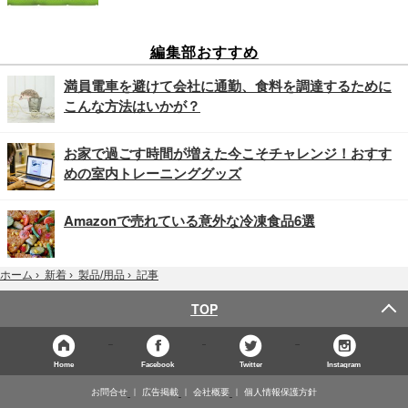
編集部おすすめ
満員電車を避けて会社に通勤、食料を調達するために
こんな方法はいかが？
お家で過ごす時間が増えた今こそチャレンジ！おすす
めの室内トレーニンググッズ
Amazonで売れている意外な冷凍食品6選
記事
ホーム
›
新着
›
製品/用品
›
TOP
Home
Facebook
Twitter
Instagram
お問合せ
広告掲載
会社概要
個人情報保護方針