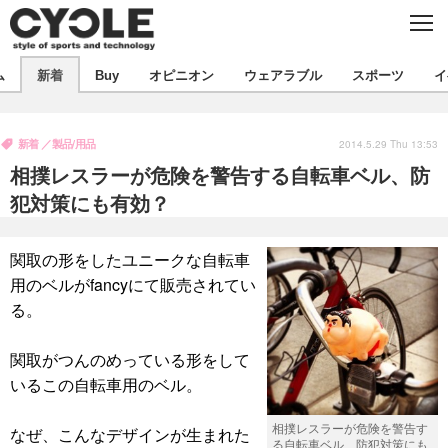
C
L
O
S
新着
E
ム
新着
Buy
オピニオン
ウェアラブル
スポーツ
イ
ビジネス
技術
オピニオン
製品/用品
衣類
新着
製品/用品
コラム
インプレ
2014.5.29 Thu 13:53
デバイス
相撲レスラーが危険を警告する自転車ベル、防
飲食
バックナンバー
ボイス
ビジネス
国内
スポーツ
犯対策にも有効？
海外
短信
まとめ
イベント
関取の形をしたユニークな自転車
選手
写真
試乗会
スポーツ
エンタメ
用のベルがfancyにて販売されてい
る。
動画
ツアー
文化
芸能
出版／映画
ライフ
話題
ファッション
社会
政治
関取がつんのめっている形をして
いるこの自転車用のベル。
デザイン
写真
ハウツー
相撲レスラーが危険を警告す
なぜ、こんなデザインが生まれた
動画
る自転車ベル、防犯対策にも