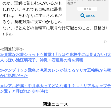
のか、理解に苦しむ人がいるかも
有効？
しれない。それでも自転車に装着
全 2 枚
すれば、それなりに注目されるだ
拡大写真
ろう。防犯対策に役立つかもしれ
ない。ほとんどの自転車に取り付け可能とのこと。価格は1
1ドル。
《》
≪関連記事≫
≫貴重な水着ショットも披露！｢もはや高校生には見えない｣大
人っぽい池江璃花子、沖縄・石垣島の海を満喫
≫ケンブリッジ飛鳥と滝沢カレンが似てる？リオ五輪時から密
かに話題だった
≫レアル所属・中井卓大ってどんな選手？…「リアルキャプテ
ン翼」と呼ばれた少年時代
関連ニュース