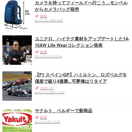
カメラを持ってフィールドへ行こう…モンベル
からカメラバッグ発売
新着
2014.5.21 Wed 8:30
ユニクロ、ハイテク素材をアップデートした14-
15AW Life Wearコレクション発表
新着
2014.5.16 Fri 10:34
【F1 スペインGP】ハミルトン、ロズベルグを
僅差で破り4連勝...可夢偉はリタイア
スポーツ
2014.5.12 Mon 10:45
ヤクルト、ベルギーで新商品
新着
2014.5.9 Fri 17:45