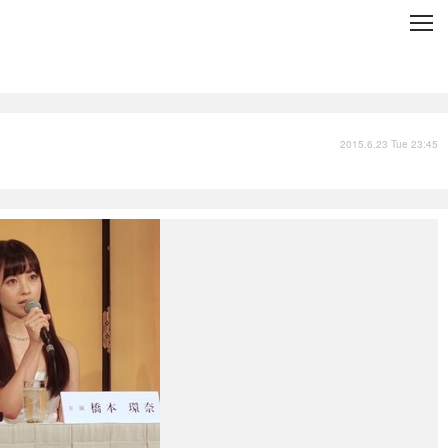
C
L
O
S
E
技術
衣類
インプレ
2015.6.23 Tue 23:45
バックナンバー
国内
まとめ
写真
スポーツ
文化
出版／映画
ファッション
政治
写真