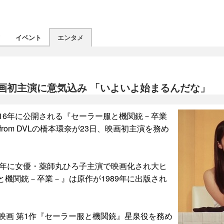
ツ
イベント
エンタメ
で映画初主演に意気込み 「いよいよ始まるんだな」
16年に公開される『セーラー服と機関銃－卒業
rom DVLの橋本環奈が23日、映画初主演を務め
1年に女優・薬師丸ひろ子主演で映画化され大ヒ
機関銃－卒業－』は原作が1989年に出版され
映画 第1作『セーラー服と機関銃』星泉役を務め