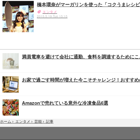
橋本環奈がマーガリンを使った「コクうまレシ
エンタメ
2015.5.19 Tue 15:15
満員電車を避けて会社に通勤、食料を調達するためにこ
お家で過ごす時間が増えた今こそチャレンジ！おすすめ
Amazonで売れている意外な冷凍食品6選
記事
ホーム
›
エンタメ
›
芸能
›