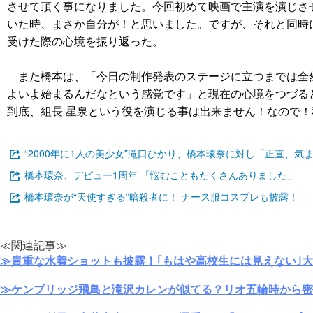
させて頂く事になりました。今回初めて映画で主演を演じさ
いた時、まさか自分が！と思いました。ですが、それと同時
受けた際の心境を振り返った。
また橋本は、「今日の制作発表のステージに立つまでは全
よいよ始まるんだなという感覚です」と現在の心境をつづる
到底、組長 星泉という役を演じる事は出来ません！なので
“2000年に1人の美少女”滝口ひかり、橋本環奈に対し「正直、気
橋本環奈、デビュー1周年 「悩むこともたくさんありました」
橋本環奈が“天使すぎる”暗殺者に！ ナース服コスプレも披露！
≪関連記事≫
≫貴重な水着ショットも披露！｢もはや高校生には見えない｣
≫ケンブリッジ飛鳥と滝沢カレンが似てる？リオ五輪時から密