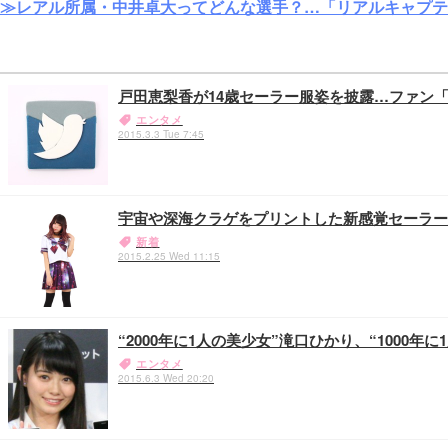
≫レアル所属・中井卓大ってどんな選手？…「リアルキャプテ
戸田恵梨香が14歳セーラー服姿を披露…ファン
エンタメ
2015.3.3 Tue 7:45
宇宙や深海クラゲをプリントした新感覚セーラー
新着
2015.2.25 Wed 11:15
“2000年に1人の美少女”滝口ひかり、“1000
エンタメ
2015.6.3 Wed 20:20