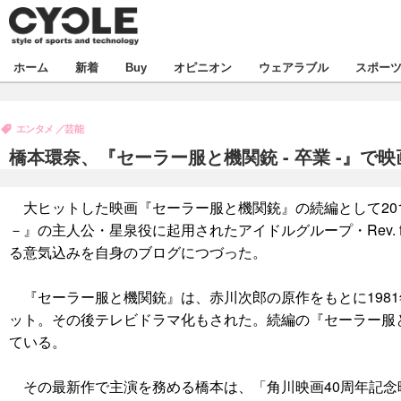
新着
ホーム
新着
Buy
オピニオン
ウェアラブル
スポー
ビジネス
オピニオン
製品/用品
エンタメ
芸能
コラム
デバイス
橋本環奈、『セーラー服と機関銃 - 卒業 -』
飲食
ボイス
ビジネス
スポーツ
海外
大ヒットした映画『セーラー服と機関銃』の続編として20
短信
イベント
－』の主人公・星泉役に起用されたアイドルグループ・Rev. f
選手
試乗会
エンタメ
る意気込みを自身のブログにつづった。
動画
ツアー
芸能
ライフ
『セーラー服と機関銃』は、赤川次郎の原作をもとに198
ット。その後テレビドラマ化もされた。続編の『セーラー服と
話題
社会
ている。
デザイン
ハウツー
その最新作で主演を務める橋本は、「角川映画40周年記念
動画