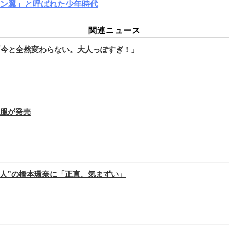
ン翼」と呼ばれた少年時代
関連ニュース
「今と全然変わらない。大人っぽすぎ！」
服が発売
年に1人”の橋本環奈に「正直、気まずい」