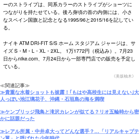
ーのストライプは、同系カラーのストライプがショーツに
つながりを持たせている。後ろ身頃の首の内側には、小さ
なスペイン国旗と記念となる1995/96と2015/16を記してい
る。
ナイキ ATM DRI-FIT S/S ホーム スタジアム ジャージは、サ
イズ S・M・L・XL・2XL。 1万1772円（税込み）。7月23
日からnike.com、7月24日から一部専門店での販売を予定し
ている。
《美坂柚木》
≪関連記事≫
≫貴重な水着ショットも披露！｢もはや高校生には見えない｣大
人っぽい池江璃花子、沖縄・石垣島の海を満喫
≫ケンブリッジ飛鳥と滝沢カレンが似てる？リオ五輪時から密
かに話題だった
≫レアル所属・中井卓大ってどんな選手？…「リアルキャプテ
ン翼」と呼ばれた少年時代