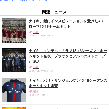
関連ニュース
ナイキ、鎧にインスピレーションを受けたAS
ローマ15-16ホームキット
新着
2015.6.10 Wed 10:06
ナイキ、インテル・ミラノ15-16シーズン・ホー
ムキット発表…ブラックとブルーのストライプ
が復活
新着
2015.5.27 Wed 14:04
ナイキ、パリ・サンジェルマン15-16シーズンの
ホームキット販売
新着
2015.5.26 Tue 8:45