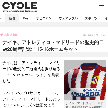
C
L
O
S
新着
E
ム
新着
Buy
オピニオン
ウェアラブル
スポーツ
イ
ビジネス
技術
オピニオン
製品/用品
衣類
新着
衣類
コラム
インプレ
2015.6.26 Fri 14:27
デバイス
ナイキ、アトレティコ・マドリードの歴史的二
飲食
バックナンバー
ボイス
ビジネス
国内
スポーツ
冠20周年記念「15-16ホームキット」
海外
短信
まとめ
イベント
ナイキは、アトレティコ・マドリ
選手
写真
試乗会
スポーツ
エンタメ
ードの歴史的二冠達成を振り返る
「2015-16ホームキット」を発表
動画
ツアー
文化
芸能
出版／映画
ライフ
した。
話題
ファッション
社会
政治
スペインのプロサッカーチーム、
デザイン
写真
ハウツー
アトレティコ・マドリードにとっ
ナイキ、アトレティコ・マド
て2015-16シーズンは初めてラ・
動画
リードの歴史的二冠20周年記