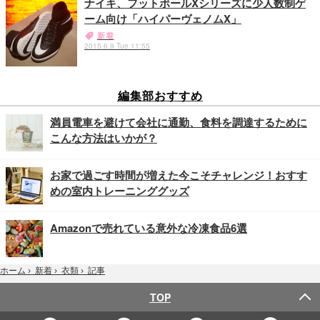
ナイキ、フットボールXシリーズに少人数制ゲ
ーム向け「ハイパーヴェノムX」
新着
2015.6.9 Tue 11:55
編集部おすすめ
満員電車を避けて会社に通勤、食料を調達するために
こんな方法はいかが？
お家で過ごす時間が増えた今こそチャレンジ！おすす
めの室内トレーニンググッズ
Amazonで売れている意外な冷凍食品6選
記事
ホーム
›
新着
›
衣類
›
TOP