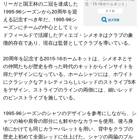
リーガと国王杯の二冠を達成した
念「15-16ホームキット」
1995-96シーズンから20周年を迎
全 5 枚
える記念すべき年だ。1995-96シ
拡大写真
ーズンにチームの中心としてミッ
ドフィールドで活躍したディエゴ・シメオネはクラブの象
徴的存在であり、現在は監督としてクラブを導いている。
20周年を記念する2015-16ホームキットは、シメオネとそ
の仲間たちが歴史を作った時代のキットからインサイトを
得たデザインになっている。ホームシャツには、ホワイト
にクラシックなアトレティコらしいレッドのストライプ5本
をデザイン。ストライプのラインの両側には、細いレッド
のピンストライプを施している。
1995-96シーズンのシャツのデザインを参考にしながら、シ
ャツの袖や肩骨の部分にも鮮やかなカラーを使用。後ろ身
頃にかけても同じカラーパレットを用い、背中をクラブの
歴史上初めて全面レッドに仕上げた。シャツの両脇のブル