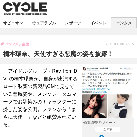
C
L
O
S
新着
E
オピニオン
ウェアラブル
スポーツ
イベント
エンタメ
ビジネス
技術
オピニオン
製品/用品
衣類
エンタメ
芸能
コラム
インプレ
2015.8.4 Tue 23:15
デバイス
橋本環奈、天使すぎる悪魔の姿を披露！
飲食
バックナンバー
ボイス
ビジネス
国内
スポーツ
海外
アイドルグループ・Rev. from D
短信
まとめ
イベント
VLの橋本環奈が、自身が出演する
選手
写真
試乗会
スポーツ
エンタメ
ロート製薬の新製品CMで見せて
いる悪魔姿や、メンソレータムマ
動画
ツアー
文化
芸能
出版／映画
ライフ
ークでお馴染みのキャラクターに
扮した姿を公開。ファンから「ま
話題
ファッション
社会
政治
さに天使！」などと絶賛されてい
デザイン
写真
ハウツー
橋本環奈のツイート
る。
全 2 枚
動画