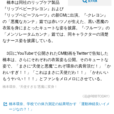
橋本は同社のリップケア製品
拡大写真
『リップベビークレヨン』および
『リップベビーフルーツ』の新CMに出演。『-クレヨン』
の「悪魔なカンナ」篇では赤いツノが生えた、黒い悪魔の
衣装を身にまとったキュートな姿を披露。『-フルーツ』の
「メンソレータムカンナ」篇では、同キャラクターの清楚
なナース姿を披露している。
3日にYouTubeで公開されたCM動画をTwitterで告知した
橋本は、さらにそれぞれの衣装姿も公開。そのキュートな
姿で、「まさに“天使と悪魔”これぞ環奈の真骨頂だ！」「か
わいすぎ！！」「これはまさに天使だわ！！」「かわいい
もうヤバい！！！」とファンをメロメロにさせている。
橋本環奈、“天使すぎる”悪魔に変身！
《花@RBBTODAY》
橋本環奈、学校での体力測定の結果明かす 「運動神経良いイメ
ージなの？！」