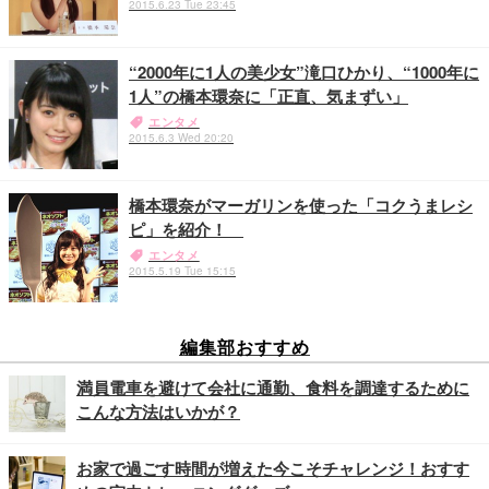
2015.6.23 Tue 23:45
“2000年に1人の美少女”滝口ひかり、“1000年に
1人”の橋本環奈に「正直、気まずい」
エンタメ
2015.6.3 Wed 20:20
橋本環奈がマーガリンを使った「コクうまレシ
ピ」を紹介！
エンタメ
2015.5.19 Tue 15:15
編集部おすすめ
満員電車を避けて会社に通勤、食料を調達するために
こんな方法はいかが？
お家で過ごす時間が増えた今こそチャレンジ！おすす