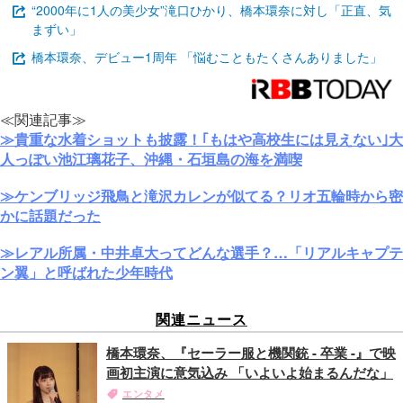
“2000年に1人の美少女”滝口ひかり、橋本環奈に対し「正直、気
まずい」
橋本環奈、デビュー1周年 「悩むこともたくさんありました」
≪関連記事≫
≫貴重な水着ショットも披露！｢もはや高校生には見えない｣大
人っぽい池江璃花子、沖縄・石垣島の海を満喫
≫ケンブリッジ飛鳥と滝沢カレンが似てる？リオ五輪時から密
かに話題だった
≫レアル所属・中井卓大ってどんな選手？…「リアルキャプテ
ン翼」と呼ばれた少年時代
関連ニュース
橋本環奈、『セーラー服と機関銃 - 卒業 -』で映
画初主演に意気込み 「いよいよ始まるんだな」
エンタメ