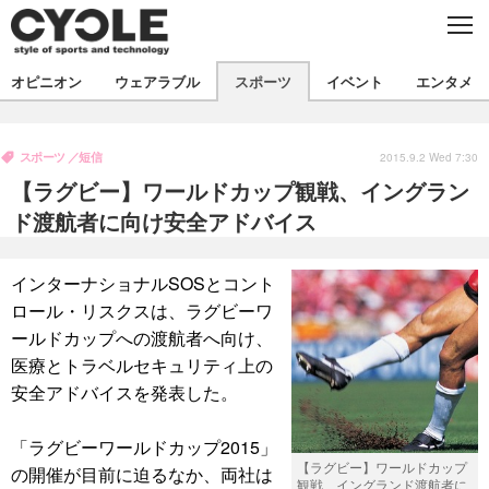
C
L
O
S
新着
E
オピニオン
ウェアラブル
スポーツ
イベント
エンタメ
ビジネス
技術
オピニオン
製品/用品
衣類
スポーツ
短信
コラム
インプレ
2015.9.2 Wed 7:30
デバイス
【ラグビー】ワールドカップ観戦、イングラン
飲食
バックナンバー
ボイス
ビジネス
国内
スポーツ
ド渡航者に向け安全アドバイス
海外
短信
まとめ
イベント
インターナショナルSOSとコント
選手
写真
試乗会
スポーツ
エンタメ
ロール・リスクスは、ラグビーワ
ールドカップへの渡航者へ向け、
動画
ツアー
文化
芸能
出版／映画
ライフ
医療とトラベルセキュリティ上の
話題
ファッション
社会
政治
安全アドバイスを発表した。
デザイン
写真
ハウツー
「ラグビーワールドカップ2015」
【ラグビー】ワールドカップ
の開催が目前に迫るなか、両社は
動画
観戦、イングランド渡航者に