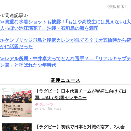
《美坂柚木》
≪関連記事≫
≫貴重な水着ショットも披露！｢もはや高校生には見えない｣大
人っぽい池江璃花子、沖縄・石垣島の海を満喫
≫ケンブリッジ飛鳥と滝沢カレンが似てる？リオ五輪時から密
かに話題だった
≫レアル所属・中井卓大ってどんな選手？…「リアルキャプテ
ン翼」と呼ばれた少年時代
関連ニュース
【ラグビー】日本代表チームがW杯に向けて出
国…JALが出国セレモニー
スポーツ
2015.9.1 Tue 14:56
【ラグビー】初戦で日本と対戦の南ア、2大会