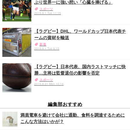
ぶり世界一に強い想い「心臓を捧げる」
スポーツ
2015.9.1 Tue 11:15
【ラグビー】DHL、ワールドカップ日本代表チ
ームの資材を輸送
新着
2015.9.1 Tue 9:15
【ラグビー】日本代表、国内ラストマッチに快
勝…主将は監督退任の影響を否定
スポーツ
2015.8.31 Mon 10:14
編集部おすすめ
満員電車を避けて会社に通勤、食料を調達するために
こんな方法はいかが？