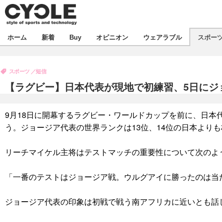
新着
ホーム
新着
Buy
オピニオン
ウェアラブル
スポー
ビジネス
オピニオン
製品/用品
スポーツ
短信
コラム
デバイス
【ラグビー】日本代表が現地で初練習、5日にジ
飲食
ボイス
ビジネス
スポーツ
海外
9月18日に開幕するラグビー・ワールドカップを前に、日本
短信
イベント
う。ジョージア代表の世界ランクは13位、14位の日本より
選手
試乗会
エンタメ
リーチマイケル主将はテストマッチの重要性について次のよ
動画
ツアー
芸能
ライフ
「一番のテストはジョージア戦。ウルグアイに勝ったのは当
話題
社会
デザイン
ハウツー
ジョージア代表の印象は初戦で戦う南アフリカに近いとも話
動画