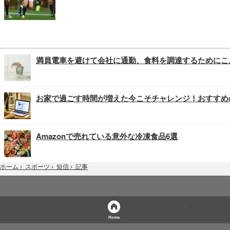
満員電車を避けて会社に通勤、食料を調達するためにこ
お家で過ごす時間が増えた今こそチャレンジ！おすすめ
Amazonで売れている意外な冷凍食品6選
記事
ホーム
›
スポーツ
›
短信
›
Home