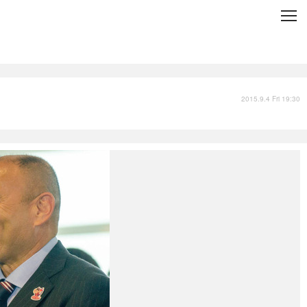
C
L
O
S
E
技術
衣類
インプレ
2015.9.4 Fri 19:30
バックナンバー
国内
まとめ
写真
スポーツ
文化
出版／映画
ファッション
政治
写真