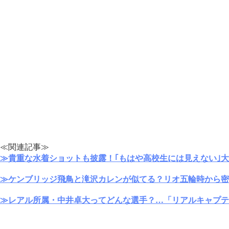
≪関連記事≫
≫貴重な水着ショットも披露！｢もはや高校生には見えない｣
≫ケンブリッジ飛鳥と滝沢カレンが似てる？リオ五輪時から密
≫レアル所属・中井卓大ってどんな選手？…「リアルキャプテ