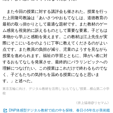
また今回の授業に対する講評会も催された。授業を行っ
た上田隆司教論は「あいさつやおもてなしは、道徳教育の
最初の取っ掛かりとして最適な題材です。また教材のゲー
ム感覚も視覚的に訴えるものとして重要な要素。子どもは
本物から学ぶと感動を覚えます。この教材は江上先生が実
際にそこにいるかのように丁寧に教えてくださるのがよい
点です。また教員の負担が減り、児童のようすを見ながら
授業を進められます。福祉の学習とともに、障がい者に対
するおもてなしを発展させ、最終的にパラリンピックへの
理解につなげたい。この授業はこれだけで終わるものでな
く、子どもたちの気持ちを温める授業になると思いま
す。」と述べた。
東京五輪に向け、デジタル教材を活用し“おもてなし”授業…横山第二小学
校
《井上猛雄@リセマム》
DNP体感型デジタル教材で絵の中を探検、春日小5年生が美術鑑