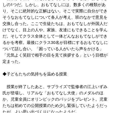
しの1つだ。しかし、おもてなしには、数多くの種類があ
り、そこに絶対的な正解はない。そこで実際に自分ができ
そうなおもてなしについて各人が考え、班のなかで意見を
交換し合った。ここで生徒たちは、おもてなしが外国人だ
けでなく、目上の人や、家族、友達にもできることを学ん
だ。そしてクラス全体として一体どんなおもてなしができ
るかを考察。最後にクラス30名が目標にするおもてなしに
ついて話し合い、「困っている人がいたら声をかける」
「元気よく笑顔で相手の目を見て挨拶する」という目標が
定まった。
◆子どもたちの気持ちを温める授業
授業が終了したあと、サプライズで監修者の江上いずみ
氏が登場し、リアルな「おもてなし大使」のメダルのほ
か、児童全員にオリンピックのバッジをプレゼント。児童
たちは初めての公開授業のため少し緊張していたようだっ
たが、よい思い出づくりになったようだ。