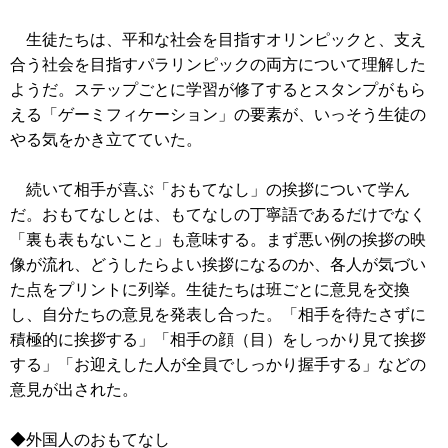
生徒たちは、平和な社会を目指すオリンピックと、支え
合う社会を目指すパラリンピックの両方について理解した
ようだ。ステップごとに学習が修了するとスタンプがもら
える「ゲーミフィケーション」の要素が、いっそう生徒の
やる気をかき立てていた。
続いて相手が喜ぶ「おもてなし」の挨拶について学ん
だ。おもてなしとは、もてなしの丁寧語であるだけでなく
「裏も表もないこと」も意味する。まず悪い例の挨拶の映
像が流れ、どうしたらよい挨拶になるのか、各人が気づい
た点をプリントに列挙。生徒たちは班ごとに意見を交換
し、自分たちの意見を発表し合った。「相手を待たさずに
積極的に挨拶する」「相手の顔（目）をしっかり見て挨拶
する」「お迎えした人が全員でしっかり握手する」などの
意見が出された。
◆外国人のおもてなし