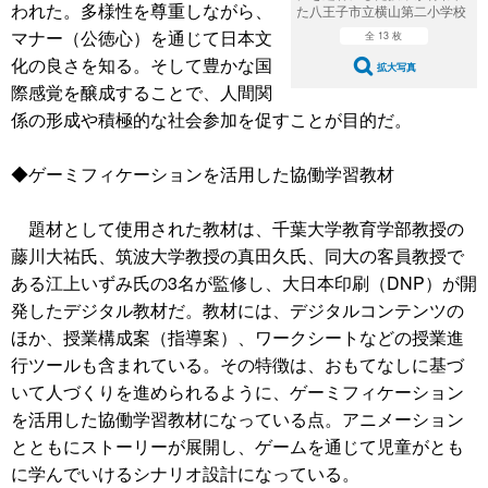
われた。多様性を尊重しながら、
た八王子市立横山第二小学校
マナー（公徳心）を通じて日本文
全 13 枚
化の良さを知る。そして豊かな国
拡大写真
際感覚を醸成することで、人間関
係の形成や積極的な社会参加を促すことが目的だ。
◆ゲーミフィケーションを活用した協働学習教材
題材として使用された教材は、千葉大学教育学部教授の
藤川大祐氏、筑波大学教授の真田久氏、同大の客員教授で
ある江上いずみ氏の3名が監修し、大日本印刷（DNP）が開
発したデジタル教材だ。教材には、デジタルコンテンツの
ほか、授業構成案（指導案）、ワークシートなどの授業進
行ツールも含まれている。その特徴は、おもてなしに基づ
いて人づくりを進められるように、ゲーミフィケーション
を活用した協働学習教材になっている点。アニメーション
とともにストーリーが展開し、ゲームを通じて児童がとも
に学んでいけるシナリオ設計になっている。