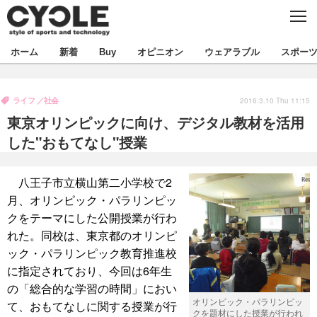
C
L
O
S
新着
ホーム
新着
Buy
オピニオン
ウェアラブル
スポー
E
ビジネス
技術
オピニオン
ライフ
社会
製品/用品
衣類
2016.3.10 Thu 11:15
コラム
インプレ
デバイス
東京オリンピックに向け、デジタル教材を活用
飲食
バックナンバー
ボイス
ビジネス
国内
スポーツ
した"おもてなし"授業
海外
短信
まとめ
イベント
八王子市立横山第二小学校で2
選手
写真
試乗会
スポーツ
エンタメ
月、オリンピック・パラリンピッ
クをテーマにした公開授業が行わ
動画
ツアー
文化
芸能
出版／映画
ライフ
れた。同校は、東京都のオリンピ
話題
ファッション
ック・パラリンピック教育推進校
社会
政治
に指定されており、今回は6年生
デザイン
写真
ハウツー
の「総合的な学習の時間」におい
オリンピック・パラリンピッ
て、おもてなしに関する授業が行
動画
クを題材にした授業が行われ