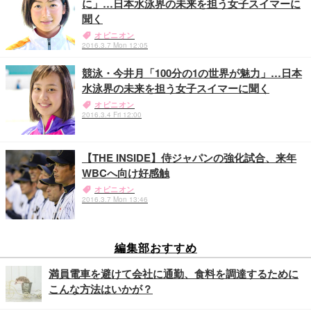
に」…日本水泳界の未来を担う女子スイマーに
聞く
オピニオン
2016.3.7 Mon 12:05
競泳・今井月「100分の1の世界が魅力」…日本
水泳界の未来を担う女子スイマーに聞く
オピニオン
2016.3.4 Fri 12:00
【THE INSIDE】侍ジャパンの強化試合、来年
WBCへ向け好感触
オピニオン
2016.3.7 Mon 13:46
編集部おすすめ
満員電車を避けて会社に通勤、食料を調達するために
こんな方法はいかが？