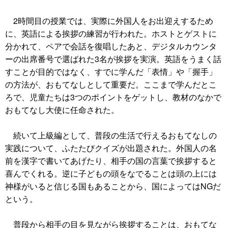
2時間目の授業では、実際に外国人をお出迎えするため
に、英語による挨拶の練習が行われた。ホストとゲストに
分かれて、ペアで会話を復唱したあと、デジタルカウンタ
ーの出席番号で選ばれた3名が挨拶を実演。英語をうまく話
すことが目的ではなく、すでに学んだ「表情」や「握手」
の方法が、おもてなしとして重要だ。ここまで学んだとこ
ろで、児童たちは3つのポイントをゲットし、教材のなかで
おもてなし大使に任命された。
続いて上級編として、普段の生活で行えるおもてなしの
実践について、ふたたびクイズが出題された。外国人の名
前を漢字で書いてあげたり、相手の国の言葉で挨拶すると
喜んでくれる。逆に子どもの頭をなでることは頭の上には
神様がいると信じる国もあることから、国によってはNGだ
という。
普段から相手の目を見ながら挨拶することは、おもてな