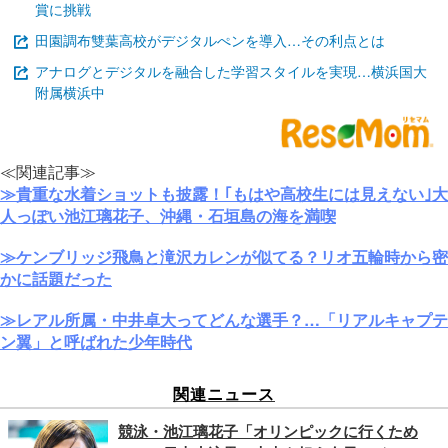
賞に挑戦
田園調布雙葉高校がデジタルぺンを導入…その利点とは
アナログとデジタルを融合した学習スタイルを実現…横浜国大
附属横浜中
≪関連記事≫
≫貴重な水着ショットも披露！｢もはや高校生には見えない｣大
人っぽい池江璃花子、沖縄・石垣島の海を満喫
≫ケンブリッジ飛鳥と滝沢カレンが似てる？リオ五輪時から密
かに話題だった
≫レアル所属・中井卓大ってどんな選手？…「リアルキャプテ
ン翼」と呼ばれた少年時代
関連ニュース
競泳・池江璃花子「オリンピックに行くため