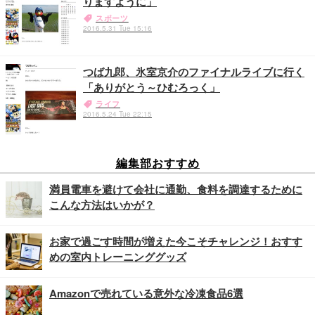
りますように」
スポーツ
2016.5.31 Tue 15:16
つば九郎、氷室京介のファイナルライブに行く
「ありがとう～ひむろっく」
ライフ
2016.5.24 Tue 22:15
編集部おすすめ
満員電車を避けて会社に通勤、食料を調達するために
こんな方法はいかが？
お家で過ごす時間が増えた今こそチャレンジ！おすす
めの室内トレーニンググッズ
Amazonで売れている意外な冷凍食品6選