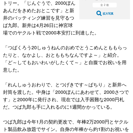
トリー。「じんぐうで、2000ぼん
全 2 枚
あんだをきめたおとこです」と新
拡大写真
井のバッティング練習を見守るつ
ば九郎。新井は4月26日に神宮球
場でのヤクルト戦で2000本安打に到達した。
「つばくろう20しゅうねんのおめでとうこめんとももらっ
たりと、なかよし、おとももちなんですよ～」と紹介。
「ど～してもおいわいがしたくて～」と自腹でお祝いを用
意した。
「れんしゅうおわりで、とつげきです～ぱちり」と新井へ
封筒を渡した。中身は「2000ぼんにあわせて、2000さつで
す」と2000年に発行され、現在では入手困難な2000円札
だ。つば九郎も手に入れるのに1週間かかっている。
つば九郎は今年1月の契約更改で、年棒2万2000円とヤクル
ト製品飲み放題でサイン。自身の年棒から約1割のお祝いを