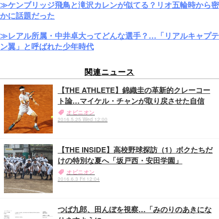
≫ケンブリッジ飛鳥と滝沢カレンが似てる？リオ五輪時から密
かに話題だった
≫レアル所属・中井卓大ってどんな選手？…「リアルキャプテ
ン翼」と呼ばれた少年時代
関連ニュース
【THE ATHLETE】錦織圭の革新的クレーコー
ト論…マイケル・チャンが取り戻させた自信
オピニオン
2016.5.25 Wed 12:00
【THE INSIDE】高校野球探訪（1）ボクたちだ
けの特別な夏へ「坂戸西・安田学園」
オピニオン
2016.6.3 Fri 12:04
つば九郎、田んぼを視察…「みのりのあきにな