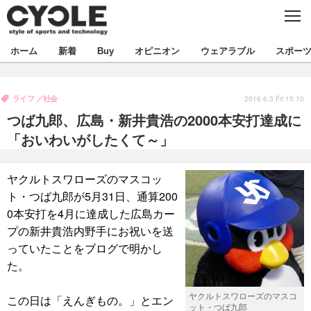
C
L
O
S
新着
ホーム
新着
Buy
オピニオン
ウェアラブル
スポー
E
ビジネス
技術
オピニオン
ライフ
社会
製品/用品
衣類
2016.6.3 Fri 15:10
コラム
インプレ
デバイス
つば九郎、広島・新井貴浩の2000本安打達成に
飲食
バックナンバー
ボイス
ビジネス
国内
スポーツ
「おいわいがしたくて～」
海外
短信
まとめ
イベント
ヤクルトスワローズのマスコッ
選手
写真
試乗会
スポーツ
エンタメ
ト・つば九郎が5月31日、通算200
0本安打を4月に達成した広島カー
動画
ツアー
文化
芸能
出版／映画
ライフ
プの新井貴浩内野手にお祝いを送
話題
ファッション
っていたことをブログで明かし
社会
政治
た。
デザイン
写真
ハウツー
ヤクルトスワローズのマスコ
この日は「えんぎもの。」とエン
動画
ット・つば九郎