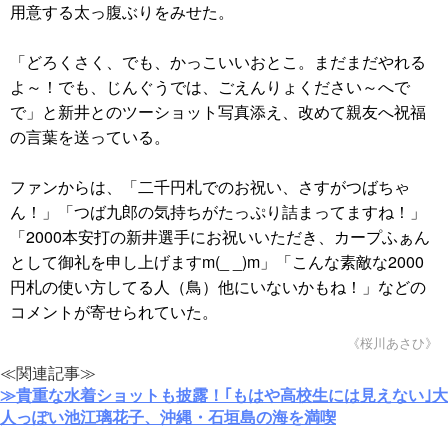
用意する太っ腹ぶりをみせた。
「どろくさく、でも、かっこいいおとこ。まだまだやれる
よ～！でも、じんぐうでは、ごえんりょください～へで
で」と新井とのツーショット写真添え、改めて親友へ祝福
の言葉を送っている。
ファンからは、「二千円札でのお祝い、さすがつばちゃ
ん！」「つば九郎の気持ちがたっぷり詰まってますね！」
「2000本安打の新井選手にお祝いいただき、カープふぁん
として御礼を申し上げますm(_ _)m」「こんな素敵な2000
円札の使い方してる人（鳥）他にいないかもね！」などの
コメントが寄せられていた。
《桜川あさひ》
≪関連記事≫
≫貴重な水着ショットも披露！｢もはや高校生には見えない｣大
人っぽい池江璃花子、沖縄・石垣島の海を満喫