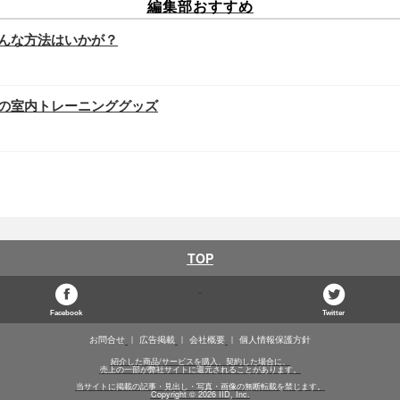
編集部おすすめ
んな方法はいかが？
の室内トレーニンググッズ
TOP
Facebook
Twitter
お問合せ
広告掲載
会社概要
個人情報保護方針
紹介した商品/サービスを購入、契約した場合に、
売上の一部が弊社サイトに還元されることがあります。
当サイトに掲載の記事・見出し・写真・画像の無断転載を禁じます。
Copyright © 2026 IID, Inc.