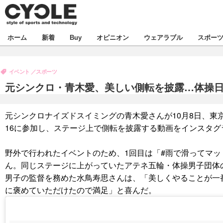
新着
ホーム
新着
Buy
オピニオン
ウェアラブル
スポー
ビジネス
オピニオン
製品/用品
イベント
スポーツ
コラム
デバイス
元シンクロ・青木愛、美しい側転を披露…体操
飲食
ボイス
ビジネス
スポーツ
海外
元シンクロナイズドスイミングの青木愛さんが10月8日、東
短信
イベント
16に参加し、ステージ上で側転を披露する動画をインスタグ
選手
試乗会
エンタメ
野外で行われたイベントのため、1回目は「#雨で滑ってマッ
動画
ツアー
芸能
ライフ
ん。同じステージに上がっていたアテネ五輪・体操男子団体
男子の監督を務めた水鳥寿思さんは、「美しくやることが一
話題
社会
に褒めていただけたので満足」と喜んだ。
デザイン
ハウツー
動画