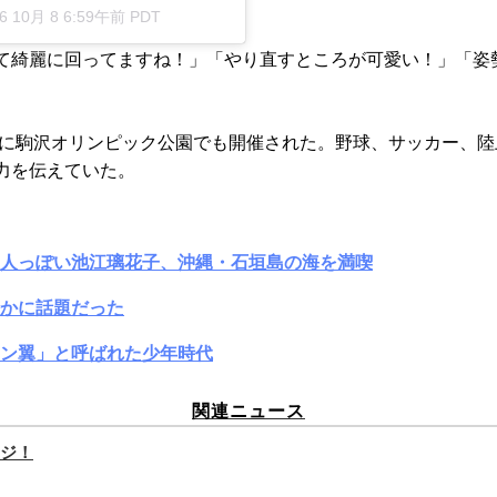
6 10月 8 6:59午前 PDT
て綺麗に回ってますね！」「やり直すところが可愛い！」「姿
の他に駒沢オリンピック公園でも開催された。野球、サッカー、
力を伝えていた。
大人っぽい池江璃花子、沖縄・石垣島の海を満喫
かに話題だった
ン翼」と呼ばれた少年時代
関連ニュース
ジ！