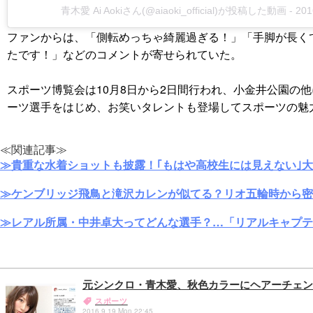
青木愛 Ai Aokiさん(@aiaoki_official)が投稿した動画 -
201
ファンからは、「側転めっちゃ綺麗過ぎる！」「手脚が長く
たです！」などのコメントが寄せられていた。
スポーツ博覧会は10月8日から2日間行われ、小金井公園
ーツ選手をはじめ、お笑いタレントも登場してスポーツの魅
≪関連記事≫
≫貴重な水着ショットも披露！｢もはや高校生には見えない｣
≫ケンブリッジ飛鳥と滝沢カレンが似てる？リオ五輪時から密
≫レアル所属・中井卓大ってどんな選手？…「リアルキャプテ
元シンクロ・青木愛、秋色カラーにヘアーチェン
スポーツ
2016.9.19 Mon 22:45