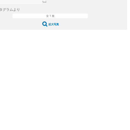
タグラムより
全 1 枚
拡大写真