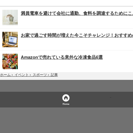
満員電車を避けて会社に通勤、食料を調達するためにこ
お家で過ごす時間が増えた今こそチャレンジ！おすすめ
Amazonで売れている意外な冷凍食品6選
記事
ホーム
›
イベント
›
スポーツ
›
Home