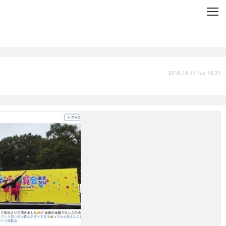
C
L
O
S
E
技術
衣類
インプレ
2016.10.11 Tue 10:31
バックナンバー
国内
まとめ
写真
スポーツ
文化
出版／映画
ファッション
政治
写真