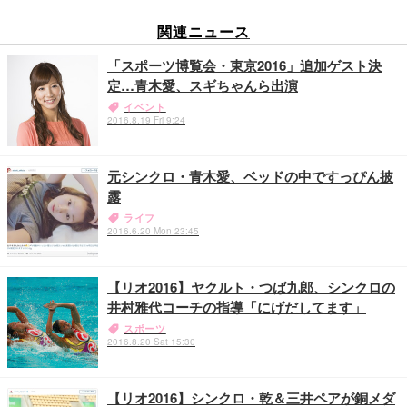
関連ニュース
「スポーツ博覧会・東京2016」追加ゲスト決
定…青木愛、スギちゃんら出演
イベント
2016.8.19 Fri 9:24
元シンクロ・青木愛、ベッドの中ですっぴん披
露
ライフ
2016.6.20 Mon 23:45
【リオ2016】ヤクルト・つば九郎、シンクロの
井村雅代コーチの指導「にげだしてます」
スポーツ
2016.8.20 Sat 15:30
【リオ2016】シンクロ・乾＆三井ペアが銅メダ