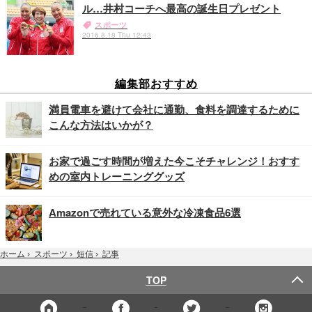
ル…井村コーチへ最高の誕生日プレゼント
スポーツ
2016.8.18 Thu 12:43
編集部おすすめ
満員電車を避けて会社に通勤、食料を調達するために
こんな方法はいかが？
お家で過ごす時間が増えた今こそチャレンジ！おすす
めの室内トレーニンググッズ
Amazonで売れている意外な冷凍食品6選
記事
ホーム
›
スポーツ
›
短信
›
TOP