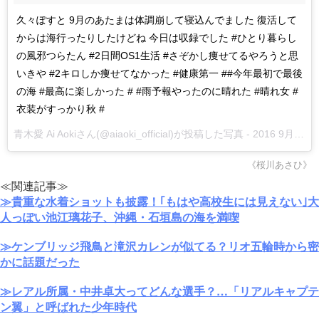
久々ぽすと 9月のあたまは体調崩して寝込んでました 復活して
からは海行ったりしたけどね 今日は収録でした #ひとり暮らし
の風邪つらたん #2日間OS1生活 #さぞかし痩せてるやろうと思
いきや #2キロしか痩せてなかった #健康第一 ##今年最初で最後
の海 #最高に楽しかった # #雨予報やったのに晴れた #晴れ女 #
衣装がすっかり秋 #
青木愛 Ai Aokiさん(@aiaoki_official)が投稿した写真 -
2016 9月 11 5:50午前 PDT
《桜川あさひ》
≪関連記事≫
≫貴重な水着ショットも披露！｢もはや高校生には見えない｣大
人っぽい池江璃花子、沖縄・石垣島の海を満喫
≫ケンブリッジ飛鳥と滝沢カレンが似てる？リオ五輪時から密
かに話題だった
≫レアル所属・中井卓大ってどんな選手？…「リアルキャプテ
ン翼」と呼ばれた少年時代