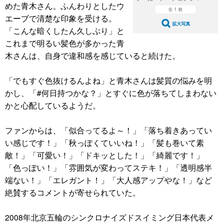
めた青木さん。ふんわりとしたウ
全 1 枚
エーブで清楚な印象を受ける。
拡大写真
「こんな暗くしたん久しぶり」と
これまで明るい髪色が多かった青
木さんは、自身で違和感を感じていると続けた。
「でもすぐ色抜けるんよね」と青木さんは髪質の悩みを明
かし、「#何日持つかな？」とすぐに色が落ちてしまわない
かと心配しているようだ。
ファンからは、「似合ってるよ～！」「落ち着きあってい
い感じです！」「秋っぽくていいね！」「髪も巻いて素
敵！」「可愛い！」「ドキッとした！」「綺麗です！」
「色っぽい！」「雰囲気が変わってステキ！」「透明感半
端ない！」「エレガント！」「大人感アップやな！」など
絶賛するコメントが寄せられていた。
2008年北京五輪のシンクロナイズドスイミング日本代表メ