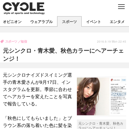
C
L
O
S
新着
E
オピニオン
ウェアラブル
スポーツ
イベント
エンタメ
ビジネス
技術
オピニオン
製品/用品
衣類
スポーツ
短信
コラム
インプレ
2016.9.19 Mon 22:45
デバイス
元シンクロ・青木愛、秋色カラーにヘアーチェ
飲食
バックナンバー
ボイス
ビジネス
国内
スポーツ
ンジ！
海外
短信
まとめ
イベント
元シンクロナイズドスイミング選
選手
写真
試乗会
スポーツ
エンタメ
手の青木愛さんが9月17日、イン
スタグラムを更新。季節に合わせ
動画
ツアー
文化
芸能
出版／映画
ライフ
てヘアカラーを変えたことを写真
話題
ファッション
社会
政治
で報告している。
デザイン
写真
ハウツー
「秋色にしてもらいました」とブ
元シンクロ・青木愛、秋色カ
ラウン系の落ち着いた色に髪を染
動画
ラーにヘアーチェンジ！