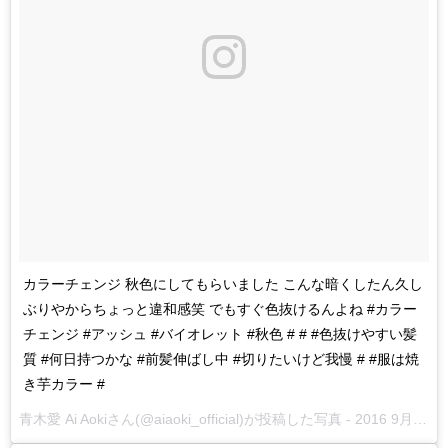
カラーチェンジ 秋色にしてもらいました こんな暗くしたん久し
ぶりやからちょっと違和感笑 でもすぐ色抜けるんよね #カラー
チェンジ #アッシュ #バイオレット #秋色 # # #色抜けやすい髪
質 #何日持つかな #前髪伸ばし中 #切りたいけど我慢 # #服は焼
き芋カラー #
青木愛 Ai Aokiさん(@aiaoki_official)が投稿した写真 -
2016 9月 17 1:15午前 PDT