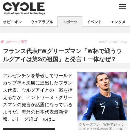
C
L
O
S
新着
E
オピニオン
ウェアラブル
スポーツ
イベント
エンタメ
ビジネス
技術
オピニオン
製品/用品
衣類
スポーツ
選手
コラム
インプレ
2018.7.4 Wed 19:15
デバイス
フランス代表FWグリーズマン「W杯で戦うウ
飲食
バックナンバー
ボイス
ビジネス
国内
スポーツ
ルグアイは第2の祖国」と発言！一体なぜ？
海外
短信
まとめ
イベント
アルゼンチンを撃破してワールド
選手
写真
試乗会
スポーツ
エンタメ
カップ準々決勝に進出したフラン
ス代表。ウルグアイとの一戦を控
動画
ツアー
文化
芸能
出版／映画
ライフ
えるなか、アントワーヌ・グリー
話題
ファッション
社会
政治
ズマンの発言が話題になっている
ようだ。海外の日本代表最新情
デザイン
写真
ハウツー
報、Jリーグ超ゴールは...
グリーズマン「W杯で戦うウ
動画
ルグアイは第2の祖国」と発