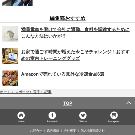
編集部おすすめ
満員電車を避けて会社に通勤、食料を調達するために
こんな方法はいかが？
お家で過ごす時間が増えた今こそチャレンジ！おすす
めの室内トレーニンググッズ
Amazonで売れている意外な冷凍食品6選
記事
ホーム
›
スポーツ
›
選手
›
TOP
Home
Facebook
Twitter
Instagram
お問合せ
広告掲載
会社概要
個人情報保護方針