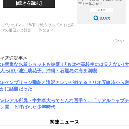
[続きを読む]
言！一体なぜ？
全 1 枚
拡大写真
グリーズマン「W杯で戦うウルグアイは第
2の祖国」と発言！一体なぜ？
《Qoly》
≪関連記事≫
≫貴重な水着ショットも披露！｢もはや高校生には見えない｣大
人っぽい池江璃花子、沖縄・石垣島の海を満喫
≫ケンブリッジ飛鳥と滝沢カレンが似てる？リオ五輪時から密
かに話題だった
≫レアル所属・中井卓大ってどんな選手？…「リアルキャプテ
ン翼」と呼ばれた少年時代
関連ニュース