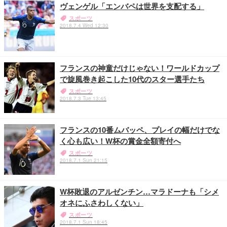
ヴェンゲル「エンバペは世界を支配する」
スポーツ
2018.7.4 Wed 12:30
フランスの神童だけじゃない！ワールドカップ
で旋風巻き起こした10代のスター選手たち
スポーツ
2018.7.3 Tue 13:45
フランスの10番ムバッペ、プレイの幅だけでな
く心も広い！W杯の賞金全額寄付へ
スポーツ
2018.7.1 Sun 21:15
W杯敗退のアルゼンチン…マラドーナも「シメ
オネにふさわしくない」
スポーツ
2018.7.1 Sun 18:45