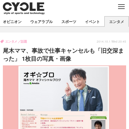
C
L
O
S
新着
E
オピニオン
ウェアラブル
スポーツ
イベント
エンタメ
ビジネス
技術
オピニオン
製品/用品
衣類
エンタメ
話題
コラム
インプレ
2014.10.1 Wed 20:45
デバイス
尾木ママ、事故で仕事キャンセルも「旧交深ま
飲食
バックナンバー
ボイス
ビジネス
国内
スポーツ
った」 1枚目の写真・画像
海外
短信
まとめ
イベント
選手
写真
試乗会
スポーツ
エンタメ
動画
ツアー
文化
芸能
出版／映画
ライフ
話題
ファッション
社会
政治
デザイン
写真
ハウツー
動画