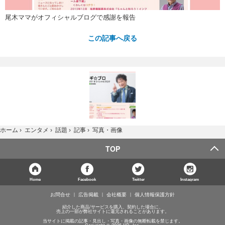
尾木ママがオフィシャルブログで感謝を報告
この記事へ戻る
写真・画像
ホーム
›
エンタメ
›
話題
›
記事
›
TOP
Home
Facebook
Twitter
Instagram
お問合せ
広告掲載
会社概要
個人情報保護方針
紹介した商品/サービスを購入、契約した場合に、
売上の一部が弊社サイトに還元されることがあります。
当サイトに掲載の記事・見出し・写真・画像の無断転載を禁じます。