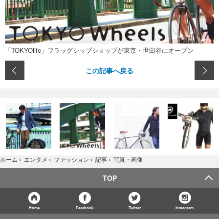
「TOKYOlife」フラッグシップショップが東京・世田谷にオープン
この記事へ戻る
写真・画像
ホーム
›
エンタメ
›
ファッション
›
記事
›
TOP
Home
Facebook
Twitter
Instagram