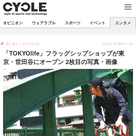
C
L
O
S
新着
E
オピニオン
ウェアラブル
スポーツ
イベント
エンタメ
ビジネス
技術
オピニオン
製品/用品
衣類
エンタメ
ファッション
コラム
インプレ
2015.2.25 Wed 11:45
デバイス
「TOKYOlife」フラッグシップショップが東
飲食
バックナンバー
ボイス
ビジネス
国内
スポーツ
京・世田谷にオープン 2枚目の写真・画像
海外
短信
まとめ
イベント
選手
写真
試乗会
スポーツ
エンタメ
動画
ツアー
文化
芸能
出版／映画
ライフ
話題
ファッション
社会
政治
デザイン
写真
ハウツー
動画