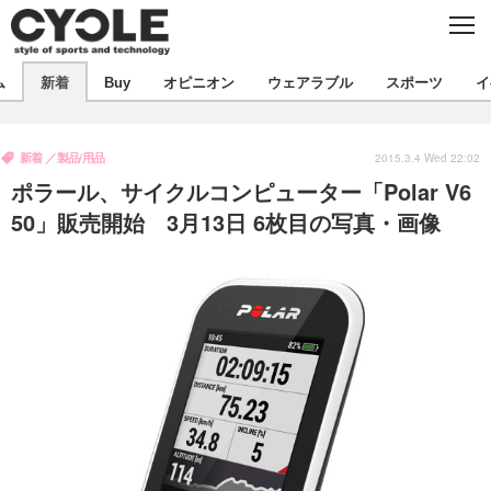
C
L
O
S
新着
E
ム
新着
Buy
オピニオン
ウェアラブル
スポーツ
イ
ビジネス
技術
オピニオン
製品/用品
衣類
新着
製品/用品
コラム
インプレ
2015.3.4 Wed 22:02
デバイス
ポラール、サイクルコンピューター「Polar V6
飲食
バックナンバー
ボイス
ビジネス
国内
スポーツ
50」販売開始 3月13日 6枚目の写真・画像
海外
短信
まとめ
イベント
選手
写真
試乗会
スポーツ
エンタメ
動画
ツアー
文化
芸能
出版／映画
ライフ
話題
ファッション
社会
政治
デザイン
写真
ハウツー
動画