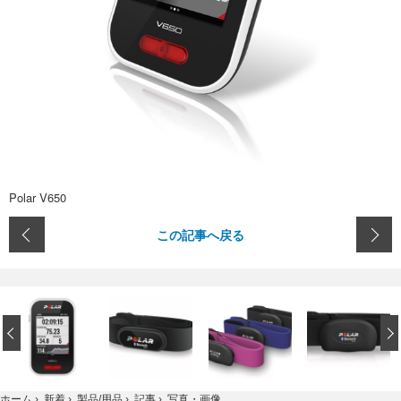
Polar V650
この記事へ戻る
‹
写真・画像
ホーム
›
新着
›
製品/用品
›
記事
›