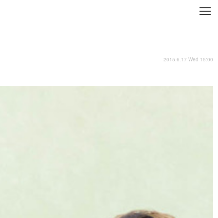
C
L
O
S
E
技術
2015.6.17 Wed 15:00
衣類
インプレ
バックナンバー
国内
まとめ
写真
スポーツ
文化
出版／映画
ファッション
政治
写真