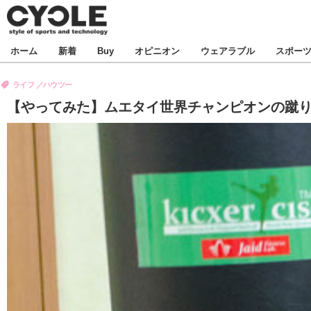
新着
ホーム
新着
Buy
オピニオン
ウェアラブル
スポー
ビジネス
オピニオン
ライフ
ハウツー
製品/用品
コラム
【やってみた】ムエタイ世界チャンピオンの蹴り
デバイス
飲食
ボイス
ビジネス
スポーツ
海外
短信
イベント
選手
試乗会
エンタメ
動画
ツアー
芸能
ライフ
話題
社会
デザイン
ハウツー
動画