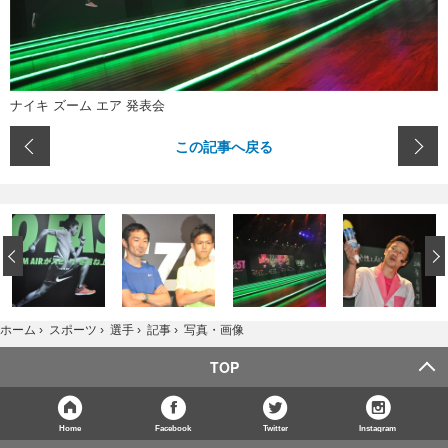
ナイキ ズーム エア 発表会
この記事へ戻る
‹
写真・画像
ホーム
›
スポーツ
›
選手
›
記事
›
TOP
Home
Facebook
Twitter
Instagram