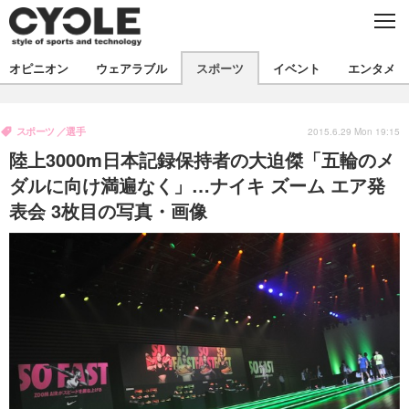
C
L
O
S
新着
E
オピニオン
ウェアラブル
スポーツ
イベント
エンタメ
ビジネス
技術
オピニオン
製品/用品
衣類
スポーツ
選手
コラム
インプレ
2015.6.29 Mon 19:15
デバイス
陸上3000m日本記録保持者の大迫傑「五輪のメ
飲食
バックナンバー
ボイス
ビジネス
国内
スポーツ
ダルに向け満遍なく」…ナイキ ズーム エア発
表会 3枚目の写真・画像
海外
短信
まとめ
イベント
選手
写真
試乗会
スポーツ
エンタメ
動画
ツアー
文化
芸能
出版／映画
ライフ
話題
ファッション
社会
政治
デザイン
写真
ハウツー
動画