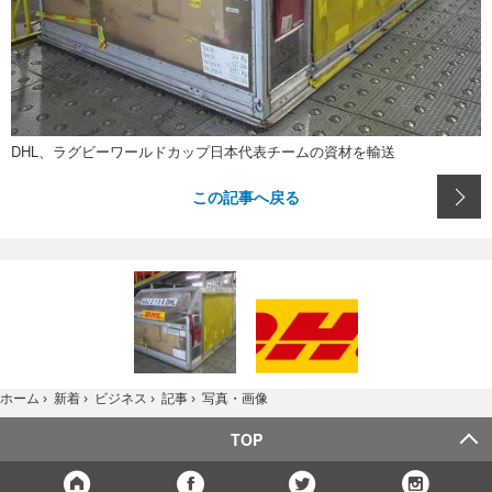
DHL、ラグビーワールドカップ日本代表チームの資材を輸送
この記事へ戻る
写真・画像
ホーム
›
新着
›
ビジネス
›
記事
›
TOP