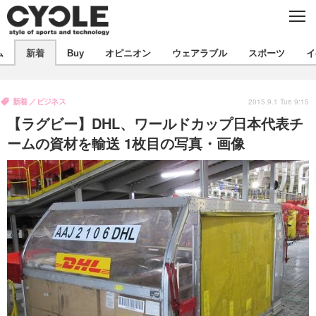
C
L
O
S
新着
E
ム
新着
Buy
オピニオン
ウェアラブル
スポーツ
イ
ビジネス
技術
オピニオン
製品/用品
衣類
新着
ビジネス
コラム
インプレ
2015.9.1 Tue 9:15
デバイス
【ラグビー】DHL、ワールドカップ日本代表チ
飲食
バックナンバー
ボイス
ビジネス
国内
スポーツ
ームの資材を輸送 1枚目の写真・画像
海外
短信
まとめ
イベント
選手
写真
試乗会
スポーツ
エンタメ
動画
ツアー
文化
芸能
出版／映画
ライフ
話題
ファッション
社会
政治
デザイン
写真
ハウツー
動画