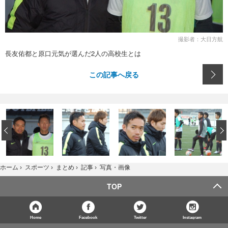
撮影者：大日方航
長友佑都と原口元気が選んだ2人の高校生とは
この記事へ戻る
‹
写真・画像
ホーム
›
スポーツ
›
まとめ
›
記事
›
TOP
Home
Facebook
Twitter
Instagram