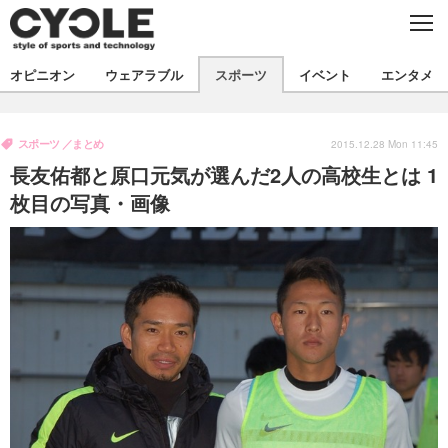
C
L
O
S
新着
E
オピニオン
ウェアラブル
スポーツ
イベント
エンタメ
ビジネス
技術
オピニオン
製品/用品
衣類
スポーツ
まとめ
コラム
インプレ
2015.12.28 Mon 11:45
デバイス
長友佑都と原口元気が選んだ2人の高校生とは 1
飲食
バックナンバー
ボイス
ビジネス
国内
スポーツ
枚目の写真・画像
海外
短信
まとめ
イベント
選手
写真
試乗会
スポーツ
エンタメ
動画
ツアー
文化
芸能
出版／映画
ライフ
話題
ファッション
社会
政治
デザイン
写真
ハウツー
動画