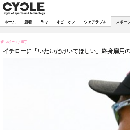
新着
ホーム
新着
Buy
オピニオン
ウェアラブル
スポー
ビジネス
オピニオン
製品/用品
スポーツ
選手
コラム
デバイス
イチローに「いたいだけいてほしい」終身雇用のオ
飲食
ボイス
ビジネス
スポーツ
海外
短信
イベント
選手
試乗会
エンタメ
動画
ツアー
芸能
ライフ
話題
社会
デザイン
ハウツー
動画