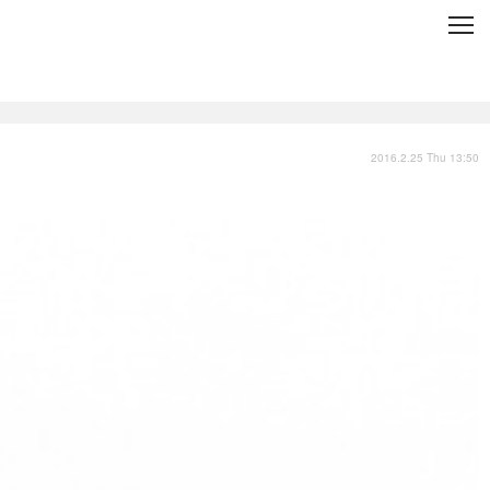
C
L
O
S
E
技術
衣類
インプレ
2016.2.25 Thu 13:50
バックナンバー
国内
まとめ
写真
スポーツ
文化
出版／映画
ファッション
政治
写真