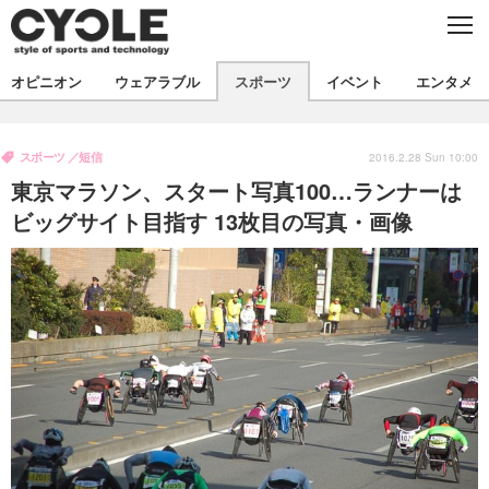
C
L
O
S
新着
E
オピニオン
ウェアラブル
スポーツ
イベント
エンタメ
ビジネス
技術
オピニオン
製品/用品
衣類
スポーツ
短信
コラム
インプレ
2016.2.28 Sun 10:00
デバイス
東京マラソン、スタート写真100…ランナーは
飲食
バックナンバー
ボイス
ビジネス
国内
スポーツ
ビッグサイト目指す 13枚目の写真・画像
海外
短信
まとめ
イベント
選手
写真
試乗会
スポーツ
エンタメ
動画
ツアー
文化
芸能
出版／映画
ライフ
話題
ファッション
社会
政治
デザイン
写真
ハウツー
動画