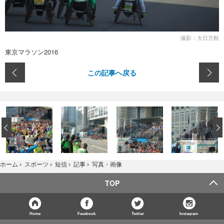
撮影：大日方航
東京マラソン2016
この記事へ戻る
‹
写真・画像
ホーム
›
スポーツ
›
短信
›
記事
›
TOP
Home
Facebook
Twitter
Instagram