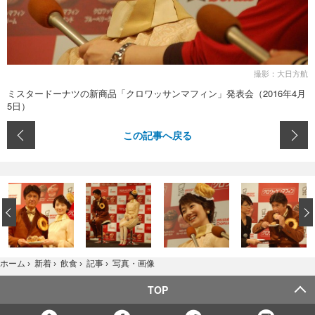
撮影：大日方航
ミスタードーナツの新商品「クロワッサンマフィン」発表会（2016年4月
5日）
この記事へ戻る
‹
写真・画像
ホーム
›
新着
›
飲食
›
記事
›
TOP