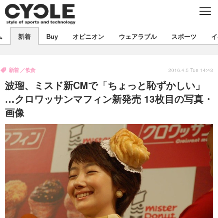
C
L
O
S
新着
E
ム
新着
Buy
オピニオン
ウェアラブル
スポーツ
イ
ビジネス
技術
オピニオン
製品/用品
衣類
新着
飲食
コラム
インプレ
2016.4.5 Tue 14:43
デバイス
波瑠、ミスド新CMで「ちょっと恥ずかしい」
飲食
バックナンバー
ボイス
ビジネス
国内
スポーツ
…クロワッサンマフィン新発売 13枚目の写真・
画像
海外
短信
まとめ
イベント
選手
写真
試乗会
スポーツ
エンタメ
動画
ツアー
文化
芸能
出版／映画
ライフ
話題
ファッション
社会
政治
デザイン
写真
ハウツー
動画