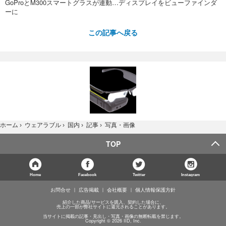
GoProとM300スマートグラスが連動…ディスプレイをビューファインダ
ーに
この記事へ戻る
写真・画像
ホーム
›
ウェアラブル
›
国内
›
記事
›
TOP
Home
Facebook
Twitter
Instagram
お問合せ
広告掲載
会社概要
個人情報保護方針
紹介した商品/サービスを購入、契約した場合に、
売上の一部が弊社サイトに還元されることがあります。
当サイトに掲載の記事・見出し・写真・画像の無断転載を禁じます。
Copyright © 2026 IID, Inc.