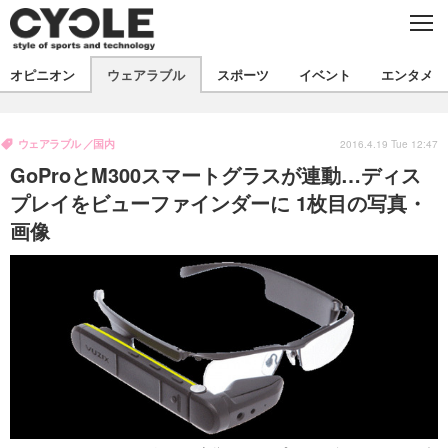
C
L
O
S
新着
E
オピニオン
ウェアラブル
スポーツ
イベント
エンタメ
ビジネス
技術
オピニオン
製品/用品
衣類
ウェアラブル
国内
コラム
インプレ
2016.4.19 Tue 12:47
デバイス
GoProとM300スマートグラスが連動…ディス
飲食
バックナンバー
ボイス
ビジネス
国内
スポーツ
プレイをビューファインダーに 1枚目の写真・
画像
海外
短信
まとめ
イベント
選手
写真
試乗会
スポーツ
エンタメ
動画
ツアー
文化
芸能
出版／映画
ライフ
話題
ファッション
社会
政治
デザイン
写真
ハウツー
動画