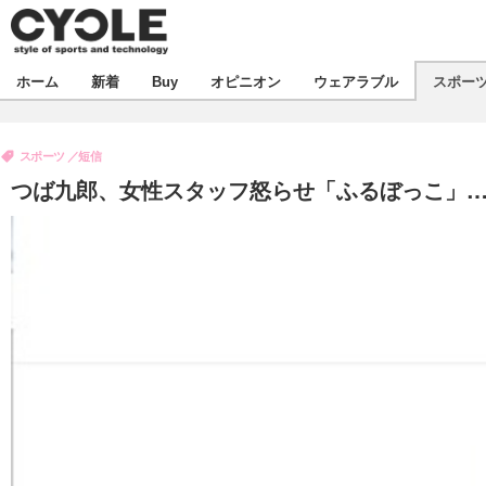
新着
ホーム
新着
Buy
オピニオン
ウェアラブル
スポー
ビジネス
オピニオン
製品/用品
スポーツ
短信
コラム
デバイス
つば九郎、女性スタッフ怒らせ「ふるぼっこ」…
飲食
ボイス
ビジネス
スポーツ
海外
短信
イベント
選手
試乗会
エンタメ
動画
ツアー
芸能
ライフ
話題
社会
デザイン
ハウツー
動画