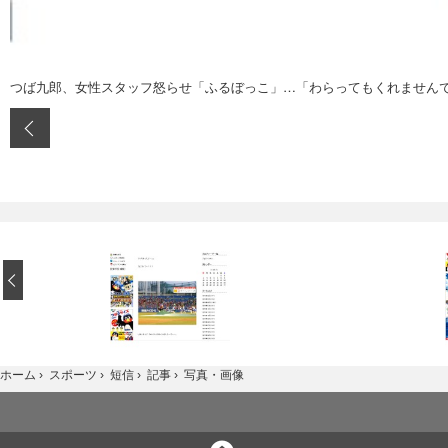
つば九郎、女性スタッフ怒らせ「ふるぼっこ」…「わらってもくれません
‹
写真・画像
ホーム
›
スポーツ
›
短信
›
記事
›