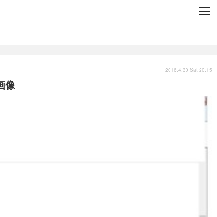
C
L
O
S
E
技術
衣類
インプレ
2016.4.30 Sat 20:15
画像
バックナンバー
国内
まとめ
写真
スポーツ
文化
出版／映画
ファッション
政治
写真