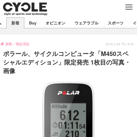
C
L
O
S
新着
E
ム
新着
Buy
オピニオン
ウェアラブル
スポーツ
イ
ビジネス
技術
オピニオン
製品/用品
衣類
新着
製品/用品
コラム
インプレ
2016.5.26 Thu 8:45
デバイス
ポラール、サイクルコンピュータ「M450スペ
飲食
バックナンバー
ボイス
ビジネス
国内
スポーツ
シャルエディション」限定発売 1枚目の写真・
画像
海外
短信
まとめ
イベント
選手
写真
試乗会
スポーツ
エンタメ
動画
ツアー
文化
芸能
出版／映画
ライフ
話題
ファッション
社会
政治
デザイン
写真
ハウツー
動画