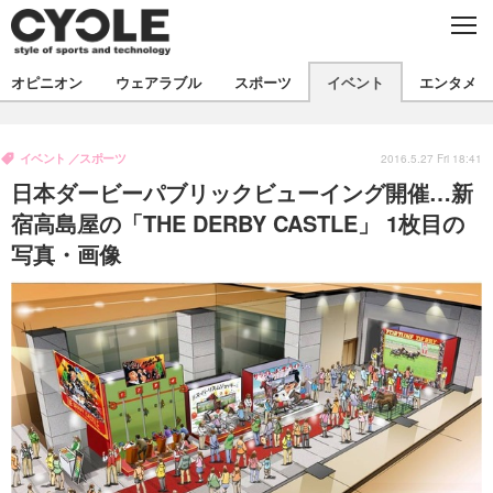
C
L
O
S
新着
E
オピニオン
ウェアラブル
スポーツ
イベント
エンタメ
ビジネス
技術
オピニオン
製品/用品
衣類
イベント
スポーツ
コラム
インプレ
2016.5.27 Fri 18:41
デバイス
日本ダービーパブリックビューイング開催…新
飲食
バックナンバー
ボイス
ビジネス
国内
スポーツ
宿高島屋の「THE DERBY CASTLE」 1枚目の
写真・画像
海外
短信
まとめ
イベント
選手
写真
試乗会
スポーツ
エンタメ
動画
ツアー
文化
芸能
出版／映画
ライフ
話題
ファッション
社会
政治
デザイン
写真
ハウツー
動画