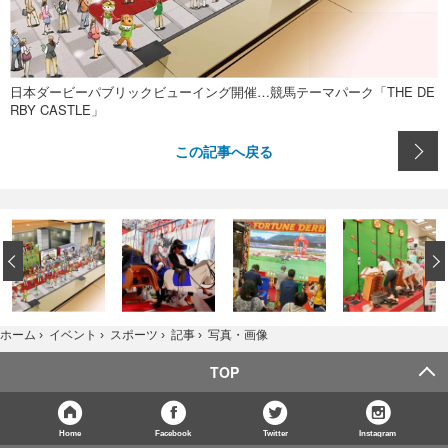
日本ダービーパブリックビューイング開催…競馬テーマパーク「THE DE
RBY CASTLE」
この記事へ戻る
‹
写真・画像
ホーム
›
イベント
›
スポーツ
›
記事
›
TOP
Home
Facebook
Twitter
Instagram