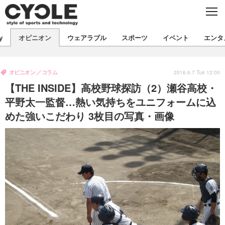
C
L
O
S
新着
E
y
オピニオン
ウェアラブル
スポーツ
イベント
エンタ
ビジネス
技術
オピニオン
製品/用品
衣類
オピニオン
コラム
コラム
インプレ
2016.6.7 Tue 12:00
デバイス
【THE INSIDE】高校野球探訪（2）瀬谷高校・
飲食
バックナンバー
ボイス
ビジネス
国内
スポーツ
平野太一監督…熱い気持ちをユニフォームに込
めた強いこだわり 3枚目の写真・画像
海外
短信
まとめ
イベント
選手
写真
試乗会
スポーツ
エンタメ
動画
ツアー
文化
芸能
出版／映画
ライフ
話題
ファッション
社会
政治
デザイン
写真
ハウツー
動画