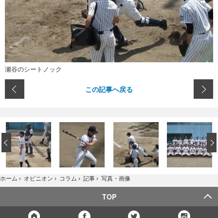
瀬谷のシートノック
この記事へ戻る
‹
写真・画像
ホーム
›
オピニオン
›
コラム
›
記事
›
TOP