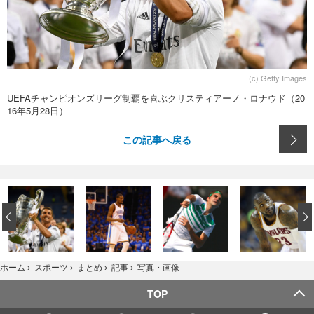
(c) Getty Images
UEFAチャンピオンズリーグ制覇を喜ぶクリスティアーノ・ロナウド（20
16年5月28日）
この記事へ戻る
‹
写真・画像
ホーム
›
スポーツ
›
まとめ
›
記事
›
TOP