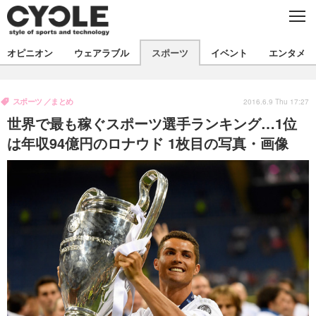
C
L
O
S
新着
E
オピニオン
ウェアラブル
スポーツ
イベント
エンタメ
ビジネス
技術
オピニオン
製品/用品
衣類
スポーツ
まとめ
コラム
インプレ
2016.6.9 Thu 17:27
デバイス
世界で最も稼ぐスポーツ選手ランキング…1位
飲食
バックナンバー
ボイス
ビジネス
国内
スポーツ
は年収94億円のロナウド 1枚目の写真・画像
海外
短信
まとめ
イベント
選手
写真
試乗会
スポーツ
エンタメ
動画
ツアー
文化
芸能
出版／映画
ライフ
話題
ファッション
社会
政治
デザイン
写真
ハウツー
動画