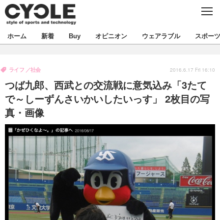
C
L
O
S
新着
ホーム
新着
Buy
オピニオン
ウェアラブル
スポー
E
ビジネス
技術
オピニオン
ライフ
社会
製品/用品
衣類
2016.6.17 Fri 16:10
コラム
インプレ
デバイス
つば九郎、西武との交流戦に意気込み「3たて
飲食
バックナンバー
ボイス
ビジネス
国内
スポーツ
で～しーずんさいかいしたいっす」 2枚目の写
真・画像
海外
短信
まとめ
イベント
選手
写真
試乗会
スポーツ
エンタメ
動画
ツアー
文化
芸能
出版／映画
ライフ
話題
ファッション
社会
政治
デザイン
写真
ハウツー
動画