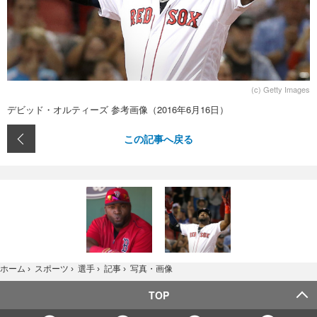
(c) Getty Images
デビッド・オルティーズ 参考画像（2016年6月16日）
この記事へ戻る
写真・画像
ホーム
›
スポーツ
›
選手
›
記事
›
TOP