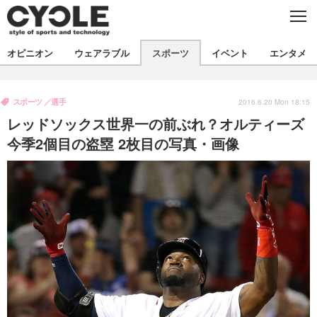
C
L
O
S
新着
E
オピニオン
ウェアラブル
スポーツ
イベント
エンタメ
ビジネス
技術
オピニオン
製品/用品
衣類
スポーツ
選手
コラム
インプレ
2016.6.20 Mon 18:15
デバイス
レッドソックス世界一の前ぶれ？オルティーズ
飲食
バックナンバー
ボイス
ビジネス
国内
スポーツ
今季2個目の盗塁 2枚目の写真・画像
海外
短信
まとめ
イベント
選手
写真
試乗会
スポーツ
エンタメ
動画
ツアー
文化
芸能
出版／映画
ライフ
話題
ファッション
社会
政治
デザイン
写真
ハウツー
動画