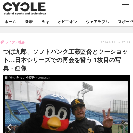
C
L
O
S
新着
ホーム
新着
Buy
オピニオン
ウェアラブル
スポー
E
ビジネス
技術
オピニオン
ライフ
社会
製品/用品
衣類
2016.6.21 Tue 20:15
コラム
インプレ
デバイス
つば九郎、ソフトバンク工藤監督とツーショッ
飲食
バックナンバー
ボイス
ビジネス
国内
スポーツ
ト…日本シリーズでの再会を誓う 1枚目の写
真・画像
海外
短信
まとめ
イベント
選手
写真
試乗会
スポーツ
エンタメ
動画
ツアー
文化
芸能
出版／映画
ライフ
話題
ファッション
社会
政治
デザイン
写真
ハウツー
動画