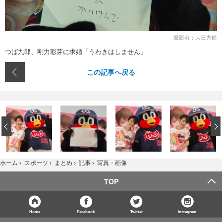
撮影者：大日方航
つば九郎、剛力彩芽に求婚「うわきはしません」
この記事へ戻る
‹
写真・画像
ホーム
›
スポーツ
›
まとめ
›
記事
›
TOP
Home
Facebook
Twitter
Instagram