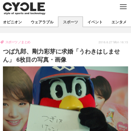
C
L
O
S
新着
E
オピニオン
ウェアラブル
スポーツ
イベント
エンタメ
ビジネス
技術
オピニオン
製品/用品
衣類
スポーツ
まとめ
コラム
インプレ
2016.6.27 Mon 16:15
デバイス
つば九郎、剛力彩芽に求婚「うわきはしませ
飲食
バックナンバー
ボイス
ビジネス
国内
スポーツ
ん」 6枚目の写真・画像
海外
短信
まとめ
イベント
選手
写真
試乗会
スポーツ
エンタメ
動画
ツアー
文化
芸能
出版／映画
ライフ
話題
ファッション
社会
政治
デザイン
写真
ハウツー
動画