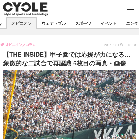
C
L
O
S
新着
E
y
オピニオン
ウェアラブル
スポーツ
イベント
エンタ
ビジネス
技術
オピニオン
製品/用品
衣類
オピニオン
コラム
コラム
インプレ
2016.8.24 Wed 12:10
デバイス
【THE INSIDE】甲子園では応援が力になる…
飲食
バックナンバー
ボイス
ビジネス
国内
スポーツ
象徴的な二試合で再認識 6枚目の写真・画像
海外
短信
まとめ
イベント
選手
写真
試乗会
スポーツ
エンタメ
動画
ツアー
文化
芸能
出版／映画
ライフ
話題
ファッション
社会
政治
デザイン
写真
ハウツー
動画