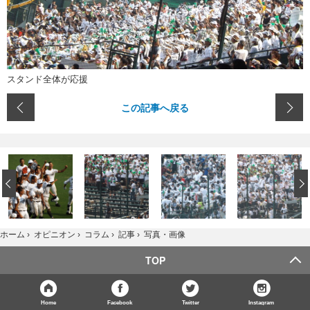
スタンド全体が応援
この記事へ戻る
‹
写真・画像
ホーム
›
オピニオン
›
コラム
›
記事
›
TOP
Home
Facebook
Twitter
Instagram