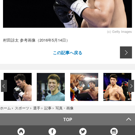
(c) Getty Images
村田諒太 参考画像（2016年5月14日）
この記事へ戻る
‹
写真・画像
ホーム
›
スポーツ
›
選手
›
記事
›
TOP