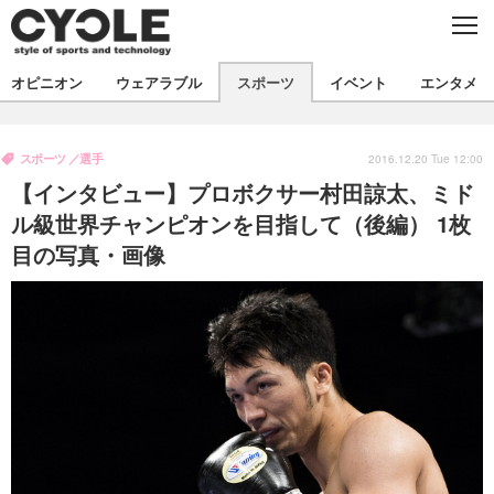
C
L
O
S
新着
E
オピニオン
ウェアラブル
スポーツ
イベント
エンタメ
ビジネス
技術
オピニオン
製品/用品
衣類
スポーツ
選手
コラム
インプレ
2016.12.20 Tue 12:00
デバイス
【インタビュー】プロボクサー村田諒太、ミド
飲食
バックナンバー
ボイス
ビジネス
国内
スポーツ
ル級世界チャンピオンを目指して（後編） 1枚
目の写真・画像
海外
短信
まとめ
イベント
選手
写真
試乗会
スポーツ
エンタメ
動画
ツアー
文化
芸能
出版／映画
ライフ
話題
ファッション
社会
政治
デザイン
写真
ハウツー
動画