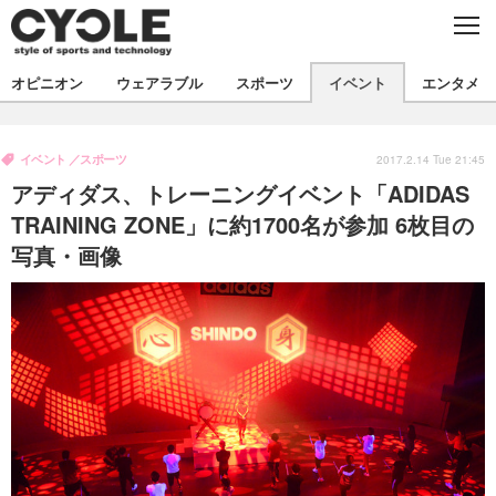
C
L
O
S
新着
E
オピニオン
ウェアラブル
スポーツ
イベント
エンタメ
ビジネス
技術
オピニオン
製品/用品
衣類
イベント
スポーツ
コラム
インプレ
2017.2.14 Tue 21:45
デバイス
アディダス、トレーニングイベント「ADIDAS
飲食
バックナンバー
ボイス
ビジネス
国内
スポーツ
TRAINING ZONE」に約1700名が参加 6枚目の
写真・画像
海外
短信
まとめ
イベント
選手
写真
試乗会
スポーツ
エンタメ
動画
ツアー
文化
芸能
出版／映画
ライフ
話題
ファッション
社会
政治
デザイン
写真
ハウツー
動画