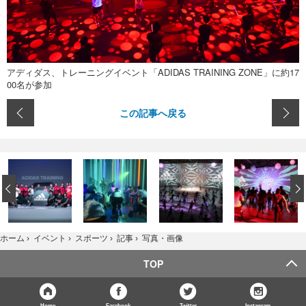
アディダス、トレーニングイベント「ADIDAS TRAINING ZONE」に約17
00名が参加
この記事へ戻る
‹
写真・画像
ホーム
›
イベント
›
スポーツ
›
記事
›
TOP
Home
Facebook
Twitter
Instagram