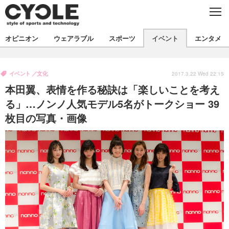
C
L
O
S
新着
E
オピニオン
ウェアラブル
スポーツ
イベント
エンタメ
ビジネス
技術
オピニオン
製品/用品
衣類
イベント
文化
コラム
インプレ
2017.3.22 Wed 22:15
デバイス
本田翼、表情を作る秘訣は「楽しいことを考え
飲食
バックナンバー
ボイス
ビジネス
国内
スポーツ
る」…ノンノ人気モデル5名がトークショー 39
枚目の写真・画像
海外
短信
まとめ
イベント
選手
写真
試乗会
スポーツ
エンタメ
動画
ツアー
文化
芸能
出版／映画
ライフ
話題
ファッション
社会
政治
デザイン
写真
ハウツー
動画