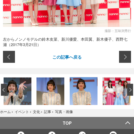
撮影：五味渕秀行
左からノンノモデルの鈴木友菜、新川優愛、本田翼、新木優子、西野七
瀬（2017年3月21日）
この記事へ戻る
‹
写真・画像
ホーム
›
イベント
›
文化
›
記事
›
TOP