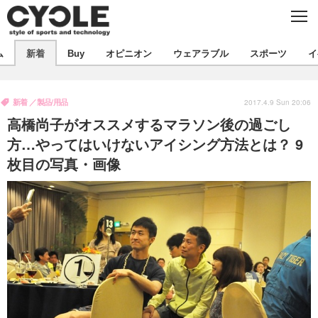
C
L
O
S
新着
E
ム
新着
Buy
オピニオン
ウェアラブル
スポーツ
イ
ビジネス
技術
オピニオン
製品/用品
衣類
新着
製品/用品
コラム
インプレ
2017.4.9 Sun 20:06
デバイス
高橋尚子がオススメするマラソン後の過ごし
飲食
バックナンバー
ボイス
ビジネス
国内
スポーツ
方…やってはいけないアイシング方法とは？ 9
枚目の写真・画像
海外
短信
まとめ
イベント
選手
写真
試乗会
スポーツ
エンタメ
動画
ツアー
文化
芸能
出版／映画
ライフ
話題
ファッション
社会
政治
デザイン
写真
ハウツー
動画