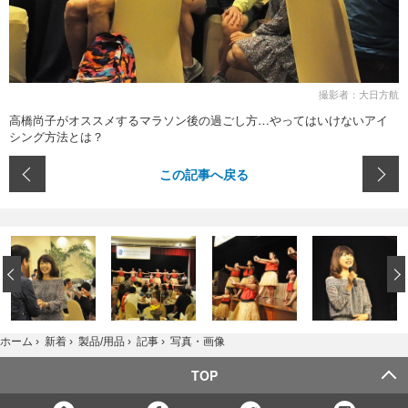
撮影者：大日方航
高橋尚子がオススメするマラソン後の過ごし方…やってはいけないアイ
シング方法とは？
この記事へ戻る
‹
写真・画像
ホーム
›
新着
›
製品/用品
›
記事
›
TOP