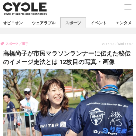
C
L
O
S
新着
E
オピニオン
ウェアラブル
スポーツ
イベント
エンタメ
ビジネス
技術
オピニオン
製品/用品
衣類
スポーツ
選手
コラム
インプレ
2017.4.12 Wed 14:07
デバイス
高橋尚子が市民マラソンランナーに伝えた秘伝
飲食
バックナンバー
ボイス
ビジネス
国内
スポーツ
のイメージ走法とは 12枚目の写真・画像
海外
短信
まとめ
イベント
選手
写真
試乗会
スポーツ
エンタメ
動画
ツアー
文化
芸能
出版／映画
ライフ
話題
ファッション
社会
政治
デザイン
写真
ハウツー
動画