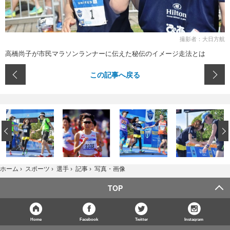
撮影者：大日方航
高橋尚子が市民マラソンランナーに伝えた秘伝のイメージ走法とは
この記事へ戻る
‹
写真・画像
ホーム
›
スポーツ
›
選手
›
記事
›
TOP
Home
Facebook
Twitter
Instagram