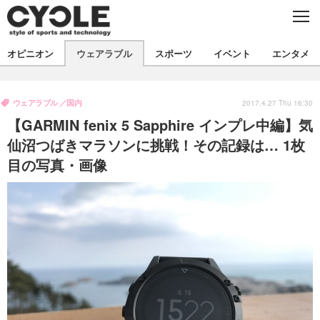
C
L
O
S
新着
E
オピニオン
ウェアラブル
スポーツ
イベント
エンタメ
ビジネス
技術
オピニオン
製品/用品
衣類
ウェアラブル
国内
コラム
インプレ
2017.4.27 Thu 16:30
デバイス
【GARMIN fenix 5 Sapphire インプレ中編】気
飲食
バックナンバー
ボイス
ビジネス
国内
スポーツ
仙沼つばきマラソンに挑戦！その記録は… 1枚
目の写真・画像
海外
短信
まとめ
イベント
選手
写真
試乗会
スポーツ
エンタメ
動画
ツアー
文化
芸能
出版／映画
ライフ
話題
ファッション
社会
政治
デザイン
写真
ハウツー
動画