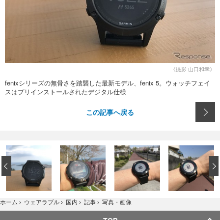
《撮影 山口和幸》
fenixシリーズの無骨さを踏襲した最新モデル、fenix 5。ウォッチフェイ
スはプリインストールされたデジタル仕様
この記事へ戻る
‹
写真・画像
ホーム
›
ウェアラブル
›
国内
›
記事
›