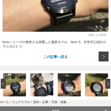
《撮影 山口和幸》
fenixシリーズの無骨さを踏襲した最新モデル、fenix 5。光学式心拍計が
ウリのひとつ
この記事へ戻る
‹
写真・画像
ホーム
›
ウェアラブル
›
国内
›
記事
›