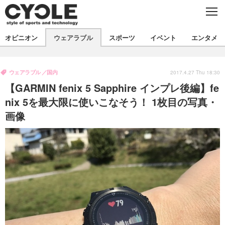
C
L
O
S
新着
E
オピニオン
ウェアラブル
スポーツ
イベント
エンタメ
ビジネス
技術
オピニオン
製品/用品
衣類
ウェアラブル
国内
コラム
インプレ
2017.4.27 Thu 18:30
デバイス
【GARMIN fenix 5 Sapphire インプレ後編】fe
飲食
バックナンバー
ボイス
ビジネス
国内
スポーツ
nix 5を最大限に使いこなそう！ 1枚目の写真・
画像
海外
短信
まとめ
イベント
選手
写真
試乗会
スポーツ
エンタメ
動画
ツアー
文化
芸能
出版／映画
ライフ
話題
ファッション
社会
政治
デザイン
写真
ハウツー
動画