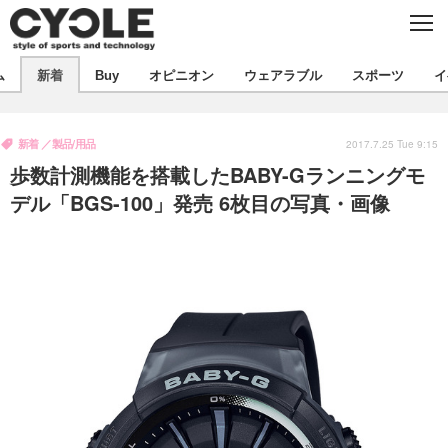
C
L
O
S
新着
E
ム
新着
Buy
オピニオン
ウェアラブル
スポーツ
イ
ビジネス
技術
オピニオン
製品/用品
衣類
新着
製品/用品
コラム
インプレ
2017.7.25 Tue 9:15
デバイス
歩数計測機能を搭載したBABY-Gランニングモ
飲食
バックナンバー
ボイス
ビジネス
国内
スポーツ
デル「BGS-100」発売 6枚目の写真・画像
海外
短信
まとめ
イベント
選手
写真
試乗会
スポーツ
エンタメ
動画
ツアー
文化
芸能
出版／映画
ライフ
話題
ファッション
社会
政治
デザイン
写真
ハウツー
動画