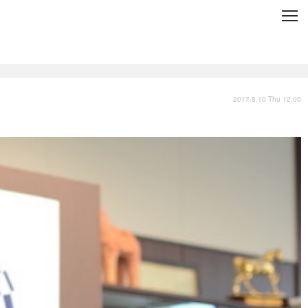
C
L
O
S
E
技術
衣類
インプレ
2017.8.10 Thu 12:00
バックナンバー
国内
まとめ
写真
スポーツ
文化
出版／映画
ファッション
政治
写真