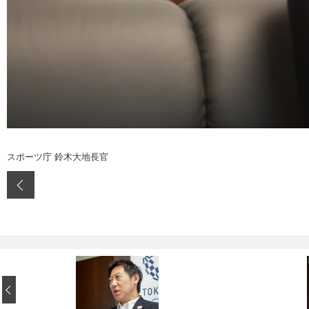
スポーツ庁 鈴木大地長官
‹