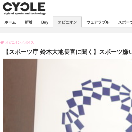
新着
ホーム
新着
Buy
オピニオン
ウェアラブル
スポー
ビジネス
オピニオン
製品/用品
オピニオン
ボイス
コラム
デバイス
【スポーツ庁 鈴木大地長官に聞く】スポーツ嫌
飲食
ボイス
ビジネス
スポーツ
海外
短信
イベント
選手
試乗会
エンタメ
動画
ツアー
芸能
ライフ
話題
社会
デザイン
ハウツー
動画