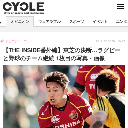
C
L
O
S
新着
E
y
オピニオン
ウェアラブル
スポーツ
イベント
エンタ
ビジネス
技術
オピニオン
製品/用品
衣類
オピニオン
コラム
コラム
インプレ
2017.12.30 Sat 19:47
デバイス
【THE INSIDE番外編】東芝の決断…ラグビー
飲食
バックナンバー
ボイス
ビジネス
国内
スポーツ
と野球のチーム継続 1枚目の写真・画像
海外
短信
まとめ
イベント
選手
写真
試乗会
スポーツ
エンタメ
動画
ツアー
文化
芸能
出版／映画
ライフ
話題
ファッション
社会
政治
デザイン
写真
ハウツー
動画