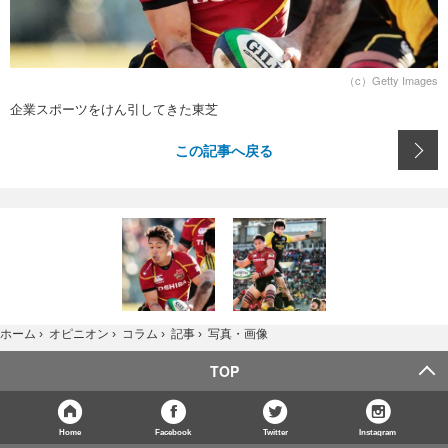
（c）Getty Images
企業スポーツをけん引してきた東芝
この記事へ戻る
写真・画像
ホーム
›
オピニオン
›
コラム
›
記事
›
TOP
Home
Facebook
Twitter
Instagram