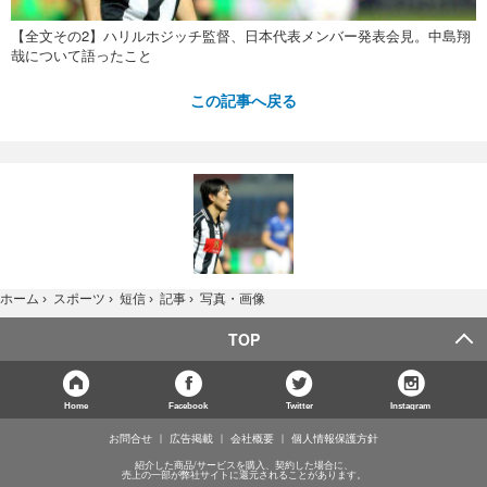
【全文その2】ハリルホジッチ監督、日本代表メンバー発表会見。中島翔
哉について語ったこと
この記事へ戻る
写真・画像
ホーム
›
スポーツ
›
短信
›
記事
›
TOP
Home
Facebook
Twitter
Instagram
お問合せ
広告掲載
会社概要
個人情報保護方針
紹介した商品/サービスを購入、契約した場合に、
売上の一部が弊社サイトに還元されることがあります。