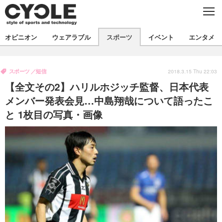
C
L
O
S
新着
E
オピニオン
ウェアラブル
スポーツ
イベント
エンタメ
ビジネス
技術
オピニオン
製品/用品
衣類
スポーツ
短信
コラム
インプレ
2018.3.15 Thu 22:03
デバイス
【全文その2】ハリルホジッチ監督、日本代表
飲食
バックナンバー
ボイス
ビジネス
国内
スポーツ
メンバー発表会見…中島翔哉について語ったこ
と 1枚目の写真・画像
海外
短信
まとめ
イベント
選手
写真
試乗会
スポーツ
エンタメ
動画
ツアー
文化
芸能
出版／映画
ライフ
話題
ファッション
社会
政治
デザイン
写真
ハウツー
動画