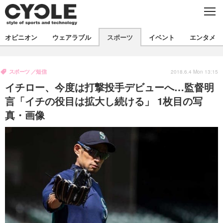
C
L
O
S
新着
E
オピニオン
ウェアラブル
スポーツ
イベント
エンタメ
ビジネス
技術
オピニオン
製品/用品
衣類
スポーツ
短信
コラム
インプレ
2018.6.4 Mon 13:15
デバイス
イチロー、今度は打撃投手デビューへ…監督明
飲食
バックナンバー
ボイス
ビジネス
国内
スポーツ
言「イチの役目は拡大し続ける」 1枚目の写
真・画像
海外
短信
まとめ
イベント
選手
写真
試乗会
スポーツ
エンタメ
動画
ツアー
文化
芸能
出版／映画
ライフ
話題
ファッション
社会
政治
デザイン
写真
ハウツー
動画