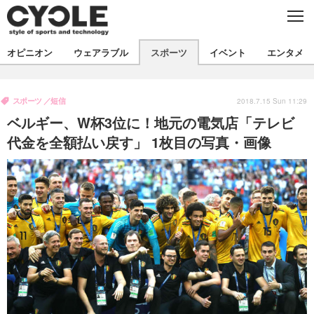
C
L
O
S
新着
E
オピニオン
ウェアラブル
スポーツ
イベント
エンタメ
ビジネス
技術
オピニオン
製品/用品
衣類
スポーツ
短信
コラム
インプレ
2018.7.15 Sun 11:29
デバイス
ベルギー、W杯3位に！地元の電気店「テレビ
飲食
バックナンバー
ボイス
ビジネス
国内
スポーツ
代金を全額払い戻す」 1枚目の写真・画像
海外
短信
まとめ
イベント
選手
写真
試乗会
スポーツ
エンタメ
動画
ツアー
文化
芸能
出版／映画
ライフ
話題
ファッション
社会
政治
デザイン
写真
ハウツー
動画