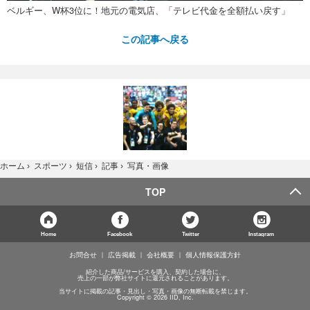
ベルギー、W杯3位に！地元の電気店、「テレビ代金を全額払い戻す」
この記事へ戻る
写真・画像
ホーム
›
スポーツ
›
短信
›
記事
›
TOP
Home
Facebook
Twitter
Instagram
お問合せ
広告掲載
会社概要
個人情報保護方針
紹介した商品/サービスを購入、契約した場合に、
売上の一部が弊社サイトに還元されることがあります。
当サイトに掲載の記事・見出し・写真・画像の無断転載を禁じます。
Copyright © 2026 IID, Inc.