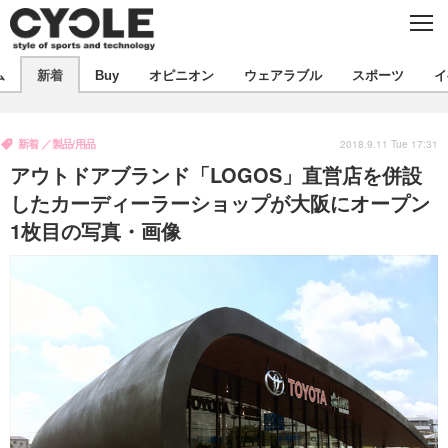
C
L
O
S
新着
E
ム
新着
Buy
オピニオン
ウェアラブル
スポーツ
イ
ビジネス
技術
オピニオン
製品/用品
衣類
新着
製品/用品
コラム
インプレ
2018.9.11 Tue 17:31
デバイス
アウトドアブランド「LOGOS」直営店を併設
飲食
バックナンバー
ボイス
ビジネス
国内
スポーツ
したカーディーラーショップが大阪にオープン
1枚目の写真・画像
海外
短信
まとめ
イベント
選手
写真
試乗会
スポーツ
エンタメ
動画
ツアー
文化
芸能
出版／映画
ライフ
話題
ファッション
社会
政治
デザイン
写真
ハウツー
動画