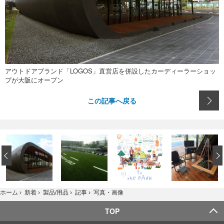
アウトドアブランド「LOGOS」直営店を併設したカーディーラーショッ
プが大阪にオープン
この記事へ戻る
‹
写真・画像
ホーム
›
新着
›
製品/用品
›
記事
›
TOP