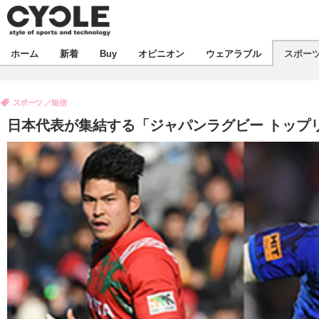
新着
ホーム
新着
Buy
オピニオン
ウェアラブル
スポー
ビジネス
オピニオン
製品/用品
スポーツ
短信
コラム
デバイス
日本代表が集結する「ジャパンラグビー トップリー
飲食
ボイス
ビジネス
スポーツ
海外
短信
イベント
選手
試乗会
エンタメ
動画
ツアー
芸能
ライフ
話題
社会
デザイン
ハウツー
動画