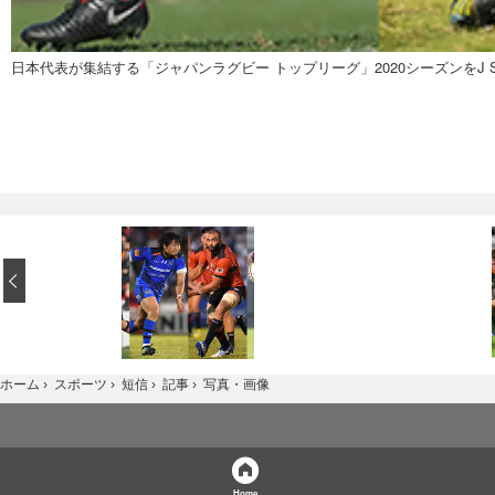
日本代表が集結する「ジャパンラグビー トップリーグ」2020シーズンをJ S
‹
写真・画像
ホーム
›
スポーツ
›
短信
›
記事
›
Home