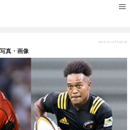
C
L
O
S
E
技術
衣類
インプレ
2019.12.13 Fri 22:35
の写真・画像
バックナンバー
国内
まとめ
写真
スポーツ
文化
出版／映画
ファッション
政治
写真